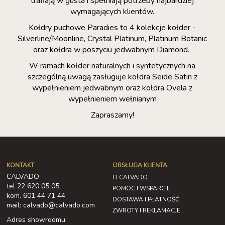
trafiają w gusta i spełniają potrzeby najbardziej
wymagających klientów.
Kołdry puchowe Paradies to 4 kolekcje kołder -
Silverline/Moonline, Crystal Platinum, Platinum Botanic
oraz kołdra w poszyciu jedwabnym Diamond.
W ramach kołder naturalnych i syntetycznych na
szczególną uwagą zasługuje kołdra Seide Satin z
wypełnieniem jedwabnym oraz kołdra Ovela z
wypełnieniem wełnianym
Zapraszamy!
KONTAKT
OBSŁUGA KLIENTA
CALVADO
O CALVADO
tel 22 620 05 05
POMOC I WSPARCIE
kom. 601 44 71 44
DOSTAWA I PŁATNOŚĆ
mail: calvado@calvado.com
ZWROTY I REKLAMACJE
Adres showroomu