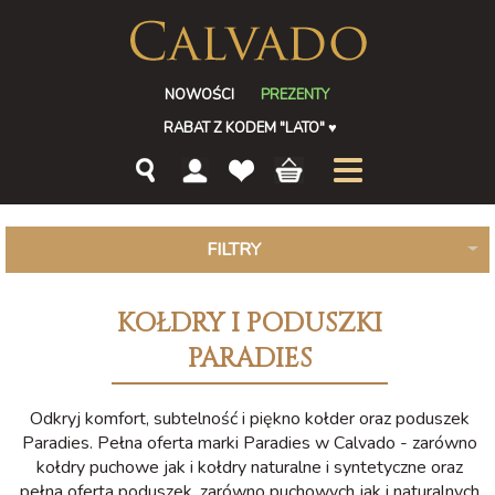
NOWOŚCI
PREZENTY
RABAT Z KODEM "LATO"
♥
FILTRY
KOŁDRY I PODUSZKI
PARADIES
Odkryj komfort, subtelność i piękno kołder oraz poduszek
Paradies. Pełna oferta marki Paradies w Calvado - zarówno
kołdry puchowe jak i kołdry naturalne i syntetyczne oraz
pełna oferta poduszek, zarówno puchowych jak i naturalnych