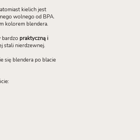
natomiast kielich jest
cznego wolnego od BPA.
m kolorem blendera.
w bardzo
praktyczną i
 stali nierdzewnej.
 się blendera po blacie
.
cie: