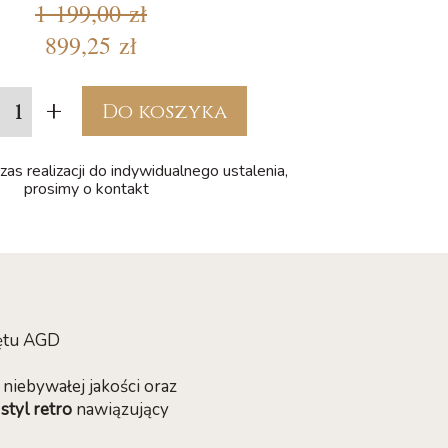
1 199,00 zł
899,25 zł
+
Do koszyka
zas realizacji do indywidualnego ustalenia,
prosimy o kontakt
zętu AGD
niebywałej jakości oraz
styl retro
nawiązujący