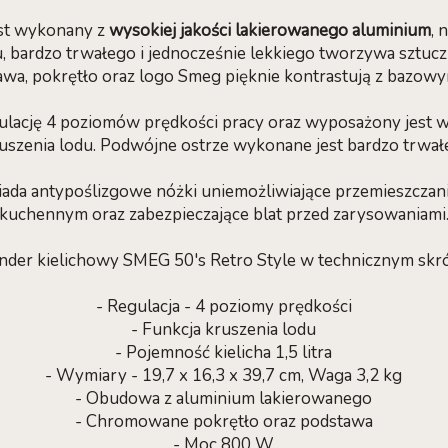
est wykonany z
wysokiej jakości lakierowanego aluminium
, 
nu, bardzo trwałego i jednocześnie lekkiego tworzywa sztu
a, pokrętło oraz logo Smeg pięknie kontrastują z bazowy
ulację 4 poziomów prędkości pracy oraz wyposażony jest 
uszenia lodu. Podwójne ostrze wykonane jest bardzo trwałej
ada antypoślizgowe nóżki uniemożliwiające przemieszczanie
kuchennym oraz zabezpieczające blat przed zarysowaniami
nder kielichowy SMEG 50's Retro Style w technicznym skró
- Regulacja - 4 poziomy prędkości
- Funkcja kruszenia lodu
- Pojemność kielicha 1,5 litra
- Wymiary - 19,7 x 16,3 x 39,7 cm, Waga 3,2 kg
- Obudowa z aluminium lakierowanego
- Chromowane pokrętło oraz podstawa
- Moc 800 W