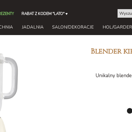
REZENTY
RABAT Z KODEM "LATO"
♥
CHNIA
JADALNIA
SALON/DEKORACJE
HOL/GARDE
Blender ki
Unikalny blende