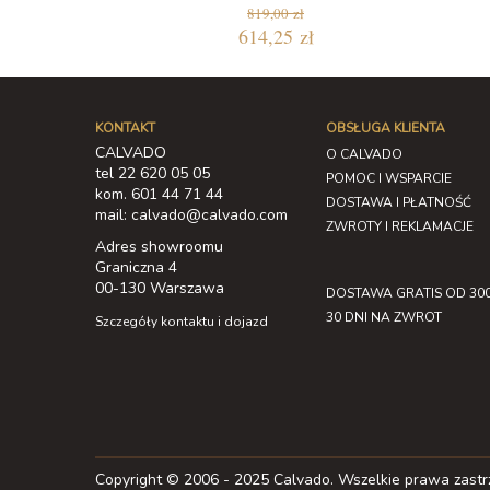
819,00 zł
614,25 zł
KONTAKT
OBSŁUGA KLIENTA
CALVADO
O CALVADO
tel 22 620 05 05
POMOC I WSPARCIE
kom. 601 44 71 44
DOSTAWA I PŁATNOŚĆ
mail: calvado@calvado.com
ZWROTY I REKLAMACJE
Adres showroomu
Graniczna 4
00-130 Warszawa
DOSTAWA GRATIS OD 300
30 DNI NA ZWROT
Szczegóły kontaktu i dojazd
Copyright © 2006 - 2025 Calvado. Wszelkie prawa zast