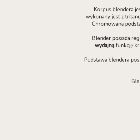
Korpus blendera j
wykonany jest z trita
Chromowana podstaw
Blender posiada reg
wydajną
funkcję kr
Podstawa blendera posi
Ble