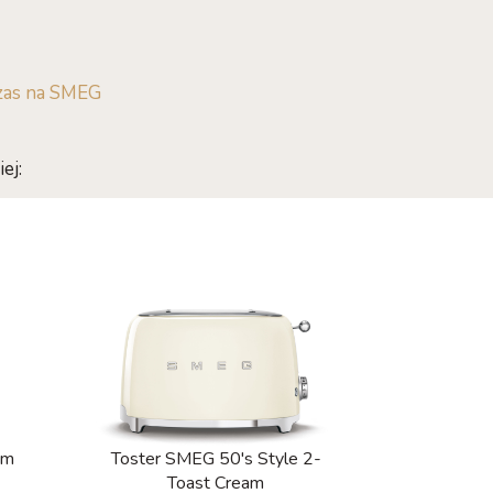
zas na SMEG
ej:
am
Toster SMEG 50's Style 2-
Toast Cream