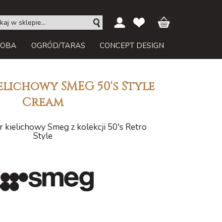
ROBA
OGRÓD/TARAS
CONCEPT DESIGN
elichowy SMEG 50's Style
Cream
r kielichowy Smeg z kolekcji 50's Retro
Style