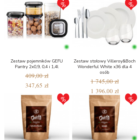
Zestaw pojemników GEFU
Zestaw stołowy Villeroy&Boch
Pantry 2x0,9, 0,4 i 1,4l
Wonderful White x36 dla 4
osób
409,00 zł
1 745,00 zł
347,65 zł
1 396,00 zł