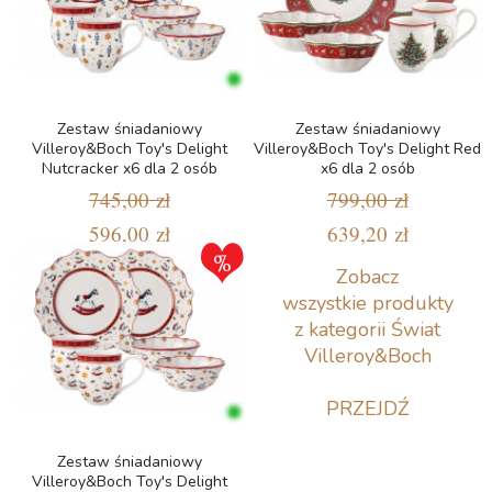
Zestaw śniadaniowy
Zestaw śniadaniowy
Villeroy&Boch Toy's Delight
Villeroy&Boch Toy's Delight Red
Nutcracker x6 dla 2 osób
x6 dla 2 osób
745,00 zł
799,00 zł
596,00 zł
639,20 zł
Zobacz
wszystkie produkty
z kategorii Świat
Villeroy&Boch
PRZEJDŹ
Zestaw śniadaniowy
Villeroy&Boch Toy's Delight