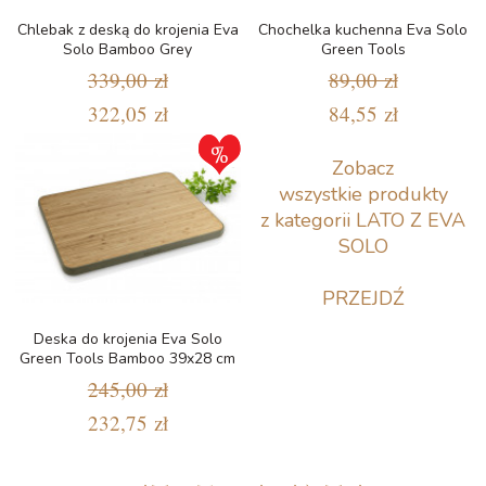
Chlebak z deską do krojenia Eva
Chochelka kuchenna Eva Solo
Solo Bamboo Grey
Green Tools
339,00 zł
89,00 zł
322,05 zł
84,55 zł
Zobacz
wszystkie produkty
z kategorii LATO Z EVA
SOLO
PRZEJDŹ
Deska do krojenia Eva Solo
Green Tools Bamboo 39x28 cm
245,00 zł
232,75 zł