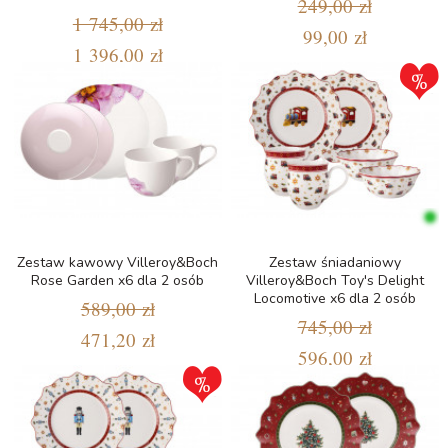
249,00 zł
1 745,00 zł
99,00 zł
1 396,00 zł
Zestaw kawowy Villeroy&Boch
Zestaw śniadaniowy
Rose Garden x6 dla 2 osób
Villeroy&Boch Toy's Delight
Locomotive x6 dla 2 osób
589,00 zł
745,00 zł
471,20 zł
596,00 zł