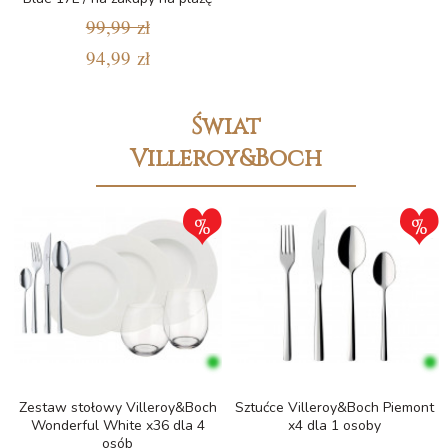
99,99 zł
94,99 zł
Świat
Villeroy&Boch
Zestaw stołowy Villeroy&Boch
Sztućce Villeroy&Boch Piemont
Wonderful White x36 dla 4
x4 dla 1 osoby
osób