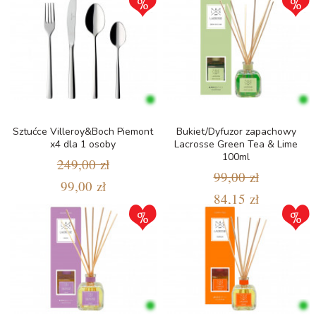
Sztućce Villeroy&Boch Piemont
Bukiet/Dyfuzor zapachowy
x4 dla 1 osoby
Lacrosse Green Tea & Lime
100ml
249,00 zł
99,00 zł
99,00 zł
84,15 zł