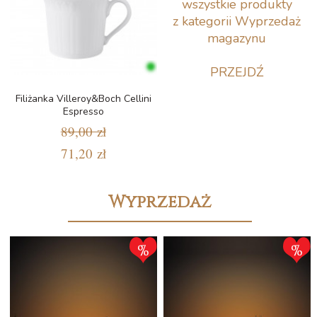
wszystkie produkty
z kategorii Wyprzedaż
magazynu
PRZEJDŹ
Filiżanka Villeroy&Boch Cellini
Espresso
89,00 zł
71,20 zł
Wyprzedaż