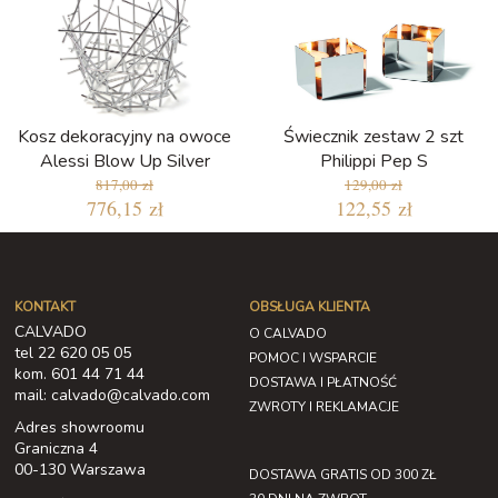
Kosz dekoracyjny na owoce
Świecznik zestaw 2 szt
Alessi Blow Up Silver
Philippi Pep S
817,00 zł
129,00 zł
776,15 zł
122,55 zł
KONTAKT
OBSŁUGA KLIENTA
CALVADO
O CALVADO
tel 22 620 05 05
POMOC I WSPARCIE
kom. 601 44 71 44
DOSTAWA I PŁATNOŚĆ
mail: calvado@calvado.com
ZWROTY I REKLAMACJE
Adres showroomu
Graniczna 4
00-130 Warszawa
DOSTAWA GRATIS OD 300 ZŁ