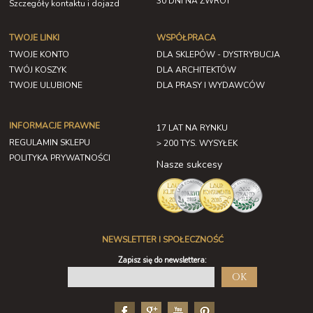
30 DNI NA ZWROT
Szczegóły kontaktu i dojazd
TWOJE LINKI
WSPÓŁPRACA
TWOJE KONTO
DLA SKLEPÓW - DYSTRYBUCJA
TWÓJ KOSZYK
DLA ARCHITEKTÓW
TWOJE ULUBIONE
DLA PRASY I WYDAWCÓW
INFORMACJE PRAWNE
17 LAT NA RYNKU
REGULAMIN SKLEPU
> 200 TYS. WYSYŁEK
POLITYKA PRYWATNOŚCI
Nasze sukcesy
NEWSLETTER I SPOŁECZNOŚĆ
Zapisz się do newslettera:
OK