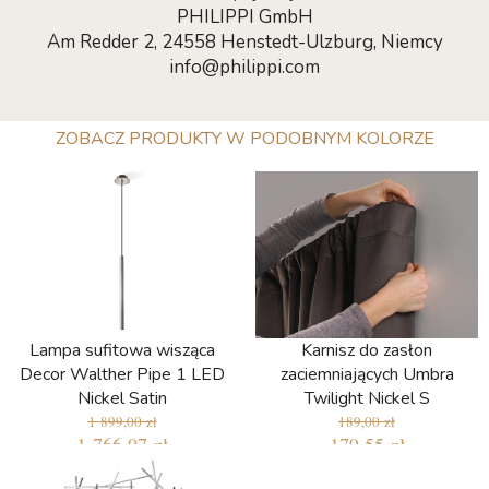
PHILIPPI GmbH
Am Redder 2, 24558 Henstedt-Ulzburg, Niemcy
info@philippi.com
ZOBACZ PRODUKTY W PODOBNYM KOLORZE
Lampa sufitowa wisząca
Karnisz do zasłon
Decor Walther Pipe 1 LED
zaciemniających Umbra
Nickel Satin
Twilight Nickel S
1 899,00 zł
189,00 zł
1 766,07 zł
179,55 zł