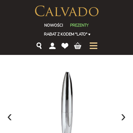
NOWOŚCI
PREZENTY
RABAT Z KODEM "LATO"
♥
‹
›