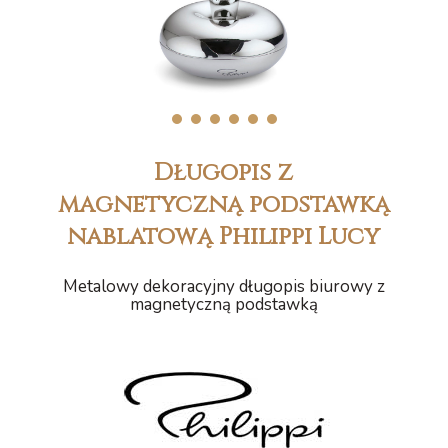
1
2
3
4
5
6
Długopis z
magnetyczną podstawką
nablatową Philippi Lucy
Metalowy dekoracyjny długopis biurowy z
magnetyczną podstawką