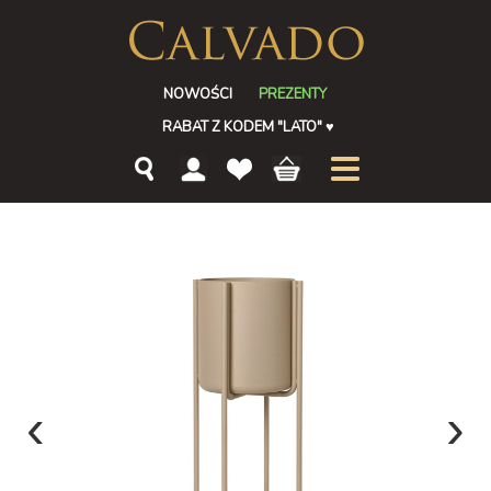
NOWOŚCI
PREZENTY
RABAT Z KODEM "LATO"
♥
‹
›