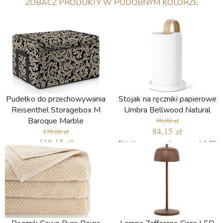
ZOBACZ PRODUKTY W PODOBNYM KOLORZE
Pudełko do przechowywania
Stojak na ręczniki papierowe
Reisenthel Storagebox M
Umbra Bellwood Natural
Baroque Marble
99,00 zł
84,15 zł
139,00 zł
118,15 zł
Najniższa cena w ciągu ostatnich 30
dni: 84,15 zł
Najniższa cena w ciągu ostatnich 30
dni: 118,15 zł