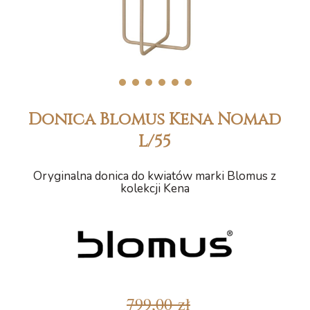
1
2
3
4
5
6
Donica Blomus Kena Nomad
L/55
Oryginalna donica do kwiatów marki Blomus z
kolekcji Kena
799,00 zł