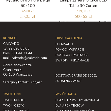
Ręcznik Cawo Pure Beige
Lampa Zafferano Circe LED
50x100
Table 30 Corten
65,00 zł
589,00 zł
55,25 zł
500,65 zł
Najniższa cena w ciągu ostatnich 30
dni: 500,65 zł
KONTAKT
OBSŁUGA KLIENTA
CALVADO
O CALVADO
tel 22 620 05 05
POMOC I WSPARCIE
kom. 601 44 71 44
DOSTAWA I PŁATNOŚĆ
mail: calvado@calvado.com
ZWROTY I REKLAMACJE
Adres showroomu
Graniczna 4
00-130 Warszawa
DOSTAWA GRATIS OD 300 ZŁ
30 DNI NA ZWROT
Szczegóły kontaktu i dojazd
TWOJE LINKI
WSPÓŁPRACA
TWOJE KONTO
DLA SKLEPÓW - DYSTRYBUCJA
TWÓJ KOSZYK
DLA ARCHITEKTÓW