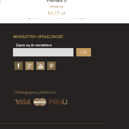
t
Piernika S
99,00 zł
84,15 zł
Najniższa cena w ciągu ostatnich 30
dni: 84,15 zł
NEWSLETTER I SPOŁECZNOŚĆ
Zapisz się do newslettera:
OK
Obsługujemy płatności