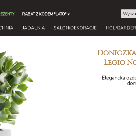
REZENTY
RABAT Z KODEM "LATO"
♥
CHNIA
JADALNIA
SALON/DEKORACJE
HOL/GARDE
Doniczka
Legio No
Elegancka ozd
dom