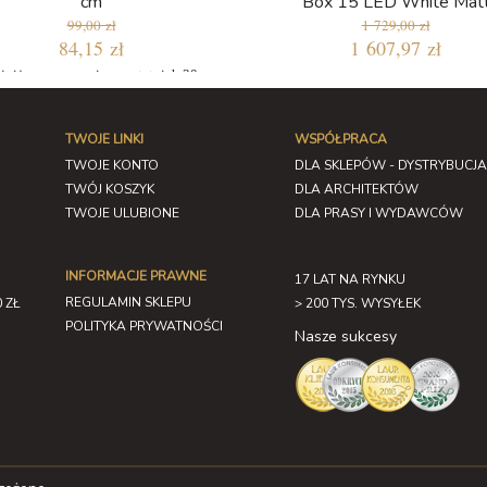
cm
Box 15 LED White Mat
99,00 zł
1 729,00 zł
84,15 zł
1 607,97 zł
jniższa cena w ciągu ostatnich 30
dni: 84,15 zł
TWOJE LINKI
WSPÓŁPRACA
TWOJE KONTO
DLA SKLEPÓW - DYSTRYBUCJA
TWÓJ KOSZYK
DLA ARCHITEKTÓW
TWOJE ULUBIONE
DLA PRASY I WYDAWCÓW
INFORMACJE PRAWNE
17 LAT NA RYNKU
REGULAMIN SKLEPU
 ZŁ
> 200 TYS. WYSYŁEK
POLITYKA PRYWATNOŚCI
Nasze sukcesy