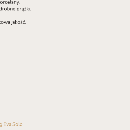
orcelany.
drobne prążki.
kowa jakość.
wg Eva Solo