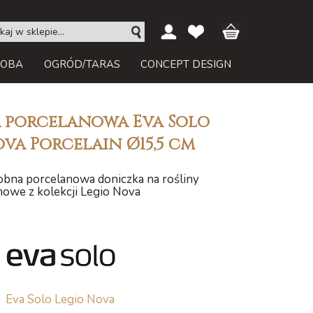
ROBA
OGRÓD/TARAS
CONCEPT DESIGN
 porcelanowa Eva Solo
va Porcelain Ø15,5 cm
obna porcelanowa doniczka na rośliny
owe z kolekcji Legio Nova
Eva Solo Legio Nova