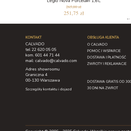
Legio Nova Porcelain 1,6L
265,00 zł
251,75 zł
Na
KONTAKT
OBSŁUGA KLIENTA
CALVADO
O CALVADO
tel 22 620 05 05
POMOC I WSPARCIE
kom. 601 44 71 44
DOSTAWA I PŁATNOŚĆ
mail: calvado@calvado.com
ZWROTY I REKLAMACJE
Adres showroomu
Graniczna 4
00-130 Warszawa
DOSTAWA GRATIS OD 300
30 DNI NA ZWROT
Szczegóły kontaktu i dojazd