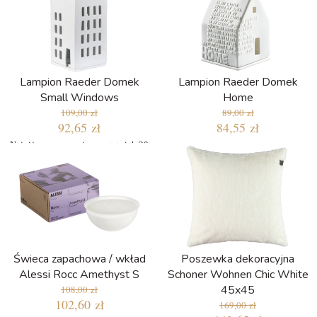
Lampion Raeder Domek
Lampion Raeder Domek
Small Windows
Home
109,00 zł
89,00 zł
92,65 zł
84,55 zł
Najniższa cena w ciągu ostatnich 30
dni: 92,65 zł
Świeca zapachowa / wkład
Poszewka dekoracyjna
Alessi Rocc Amethyst S
Schoner Wohnen Chic White
45x45
108,00 zł
102,60 zł
169,00 zł