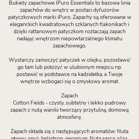
Bukiety zapachowe IPuro Essentials to bazowa linia
zapachów do wnętrz w postaci dyfuzorów
patyczkowych marki iPuro. Zapachy są oferowane w
eleganckich kwadratowych szklanych flakonikach i
dzięki rattanowym patyczkom roztaczają zapach
nadając wnętrzom niepowtarzalnego klimatu
zapachowego.
Wystarczy zamoczyć patyczek w olejku, pozostawić
go tam lub położyć w ulubionym miejscu np.
postawić w podstawce na kadzidełka, a Twoje
wnętrze wzbogaci się o zmysłowy aromat.
Zapach
Cotton Fields - czysty, subtelny i lekko pudrowy
zapach z nutą wanilii tworzący przytulną, domową
atmosferę.
Zapach składa się z następujących aromatów: Nuta
głowy: anyż, heliotrop, geranium. Nuta serca: róża,