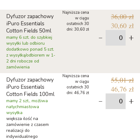
Najniższa cena
36,00 zł
Dyfuzor zapachowy
w ciągu
iPuro Essentials
ostatnich 30
30,60 zł
dni: 30,60 zł
Cotton Fields 50ml
-
+
mamy 6 szt. do szybkiej
wysyłki lub odbioru
dodatkowo ponad 5 szt.
z wysyłką/odbiorem w 1-
2 dni robocze od
zamówienia
Najniższa cena
55,01 zł
Dyfuzor zapachowy
w ciągu
iPuro Essentials
ostatnich 30
46,76 zł
dni: 46,76 zł
Cotton Fields 100ml
-
+
mamy 2 szt., możliwa
natychmiastowa
wysyłka
większa ilość na
zamówienie z czasem
realizacji do
indywidualnego