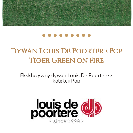
1
2
3
4
5
6
7
8
9
Dywan Louis De Poortere Pop
Tiger Green on Fire
Ekskluzywny dywan Louis De Poortere z
kolekcji Pop