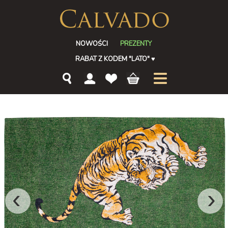
NOWOŚCI
PREZENTY
RABAT Z KODEM "LATO"
♥
‹
›