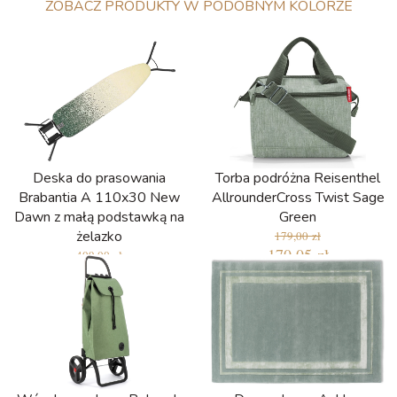
ZOBACZ PRODUKTY W PODOBNYM KOLORZE
Deska do prasowania
Torba podróżna Reisenthel
Brabantia A 110x30 New
AllrounderCross Twist Sage
Dawn z małą podstawką na
Green
żelazko
179,00 zł
170,05 zł
409,00 zł
368,10 zł