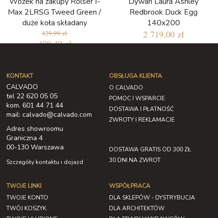
Wózek na zakupy Rolser I-
Dywan Laura Ashley
Max 2LRSG Tweed Green /
Redbrook Duck Egg
duże koła składany
140x200
2 719,00 zł
429,99 zł
408,49 zł
Najniższa cena w ciągu ostatnich 30
dni: 407,55 zł
KONTAKT
OBSŁUGA KLIENTA
CALVADO
O CALVADO
tel 22 620 05 05
POMOC I WSPARCIE
kom. 601 44 71 44
DOSTAWA I PŁATNOŚĆ
mail: calvado@calvado.com
ZWROTY I REKLAMACJE
Adres showroomu
Graniczna 4
00-130 Warszawa
DOSTAWA GRATIS OD 300 ZŁ
30 DNI NA ZWROT
Szczegóły kontaktu i dojazd
TWOJE LINKI
WSPÓŁPRACA
TWOJE KONTO
DLA SKLEPÓW - DYSTRYBUCJA
TWÓJ KOSZYK
DLA ARCHITEKTÓW