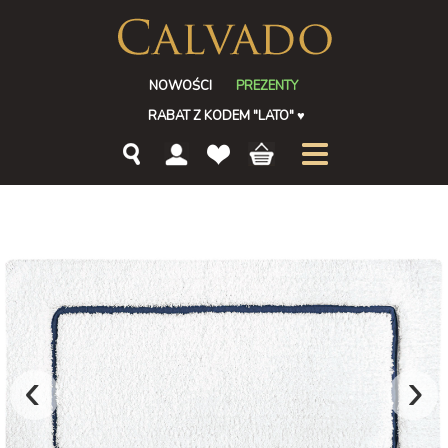
NOWOŚCI
PREZENTY
RABAT Z KODEM "LATO"
♥
‹
›