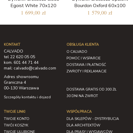
Egoist White 70x120
Bourdon Oxford 60x100
1 699,00 zł
1 579,00 zł
KONTAKT
OBSŁUGA KLIENTA
CALVADO
O CALVADO
tel 22 620 05 05
POMOC I WSPARCIE
kom. 601 44 71 44
DOSTAWA I PŁATNOŚĆ
mail: calvado@calvado.com
ZWROTY I REKLAMACJE
Adres showroomu
Graniczna 4
00-130 Warszawa
DOSTAWA GRATIS OD 300 ZŁ
30 DNI NA ZWROT
Szczegóły kontaktu i dojazd
TWOJE LINKI
WSPÓŁPRACA
TWOJE KONTO
DLA SKLEPÓW - DYSTRYBUCJA
TWÓJ KOSZYK
DLA ARCHITEKTÓW
TWOJE ULUBIONE
DLA PRASY I WYDAWCÓW