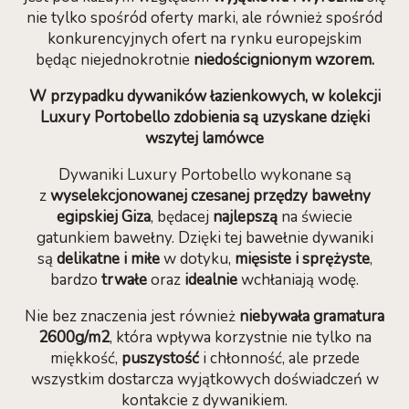
nie tylko spośród oferty marki, ale również spośród
konkurencyjnych ofert na rynku europejskim
będąc niejednokrotnie
niedoścignionym wzorem.
W przypadku dywaników łazienkowych, w kolekcji
Luxury Portobello zdobienia są uzyskane dzięki
wszytej lamówce
Dywaniki Luxury Portobello wykonane są
z
wyselekcjonowanej czesanej przędzy bawełny
egipskiej Giza
, będacej
najlepszą
na świecie
gatunkiem bawełny. Dzięki tej bawełnie dywaniki
są
delikatne i miłe
w dotyku,
mięsiste i sprężyste
,
bardzo
trwałe
oraz
idealnie
wchłaniają wodę.
Nie bez znaczenia jest również
niebywała gramatura
2600g/m2
, która wpływa korzystnie nie tylko na
miękkość,
puszystość
i chłonność, ale przede
wszystkim dostarcza wyjątkowych doświadczeń w
kontakcie z dywanikiem.