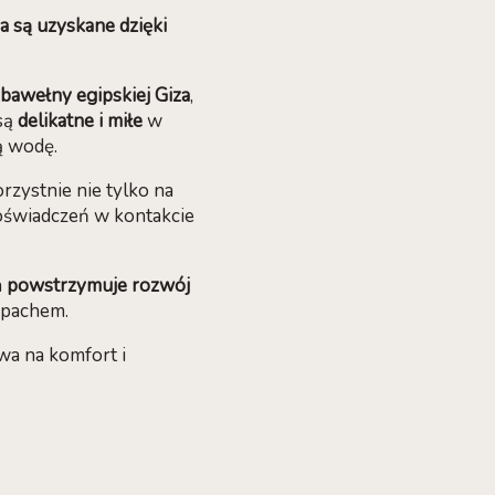
 są uzyskane dzięki
bawełny egipskiej Giza
,
 są
delikatne i miłe
w
ą wodę.
rzystnie nie tylko na
oświadczeń w kontakcie
h
powstrzymuje rozwój
apachem.
wa na komfort i