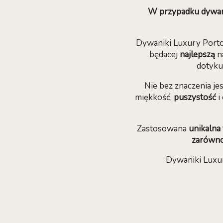
W przypadku dywani
Dywaniki Luxury Port
będacej
najlepszą
n
dotyku
Nie bez znaczenia je
miękkość,
puszystość
i
Zastosowana
unikalna
zarówno
Dywaniki Luxu