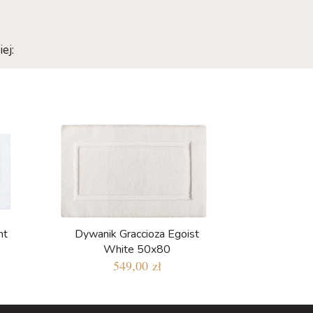
ej:
nt
Dywanik Graccioza Egoist
White 50x80
549,00 zł