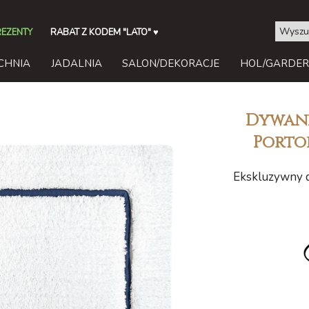
REZENTY
RABAT Z KODEM "LATO"
♥
CHNIA
JADALNIA
SALON/DEKORACJE
HOL/GARDE
Dywani
Porto
Ekskluzywny d