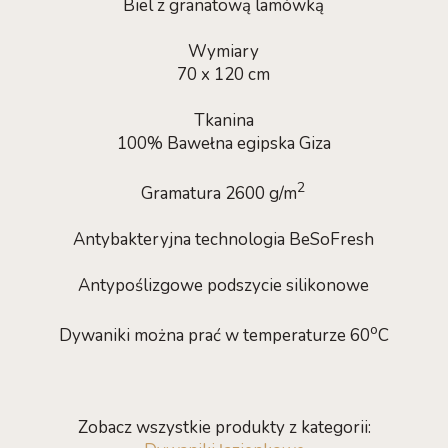
Biel z granatową lamówką
Wymiary
70 x 120 cm
Tkanina
100% Bawełna egipska Giza
2
Gramatura 2600 g/m
Antybakteryjna technologia BeSoFresh
Antypoślizgowe podszycie silikonowe
o
Dywaniki można prać w temperaturze 60
C
Zobacz wszystkie produkty z kategorii: