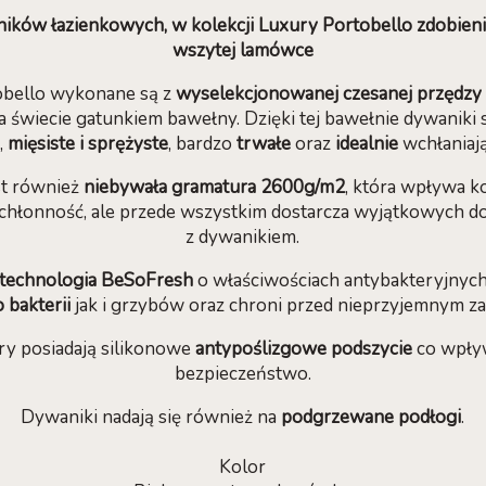
ków łazienkowych, w kolekcji Luxury Portobello zdobienia
wszytej lamówce
obello wykonane są z
wyselekcjonowanej czesanej przędzy 
a świecie gatunkiem bawełny. Dzięki tej bawełnie dywaniki
,
mięsiste i sprężyste
, bardzo
trwałe
oraz
idealnie
wchłaniaj
st również
niebywała gramatura 2600g/m2
, która wpływa ko
 chłonność, ale przede wszystkim dostarcza wyjątkowych d
z dywanikiem.
 technologia BeSoFresh
o właściwościach antybakteryjnyc
 bakterii
jak i grzybów oraz chroni przed nieprzyjemnym z
ry posiadają silikonowe
antypoślizgowe podszycie
co wpły
bezpieczeństwo.
Dywaniki nadają się również na
podgrzewane podłogi
.
Kolor