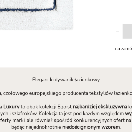
-
na zamów
Elegancki dywanik łazienkowy
a, czołowego europejskiego producenta tekstyliów łazie
za
Luxury
to obok kolekcji Egoist
najbardziej ekskluzywna
ko
ch i szlafroków. Kolekcja ta jest pod każdym względem
wy
oferty marki, ale również spośród konkurencyjnych ofert n
będąc niejednokrotnie
niedoścignionym wzorem.