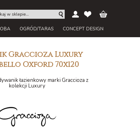
ROBA
OGRÓD/TARAS
CONCEPT DESIGN
k Graccioza Luxury
bello Oxford 70x120
ywanik łazienkowy marki Graccioza z
kolekcji Luxury