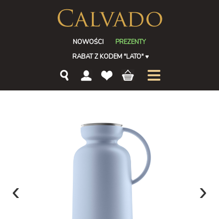
NOWOŚCI
PREZENTY
RABAT Z KODEM "LATO"
♥
‹
›