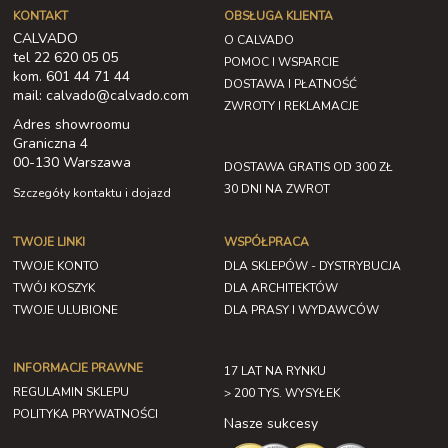
KONTAKT
OBSŁUGA KLIENTA
CALVADO
O CALVADO
tel 22 620 05 05
POMOC I WSPARCIE
kom. 601 44 71 44
DOSTAWA I PŁATNOŚĆ
mail: calvado@calvado.com
ZWROTY I REKLAMACJE
Adres showroomu
Graniczna 4
00-130 Warszawa
DOSTAWA GRATIS OD 300 ZŁ
30 DNI NA ZWROT
Szczegóły kontaktu i dojazd
TWOJE LINKI
WSPÓŁPRACA
TWOJE KONTO
DLA SKLEPÓW - DYSTRYBUCJA
TWÓJ KOSZYK
DLA ARCHITEKTÓW
TWOJE ULUBIONE
DLA PRASY I WYDAWCÓW
INFORMACJE PRAWNE
17 LAT NA RYNKU
REGULAMIN SKLEPU
> 200 TYS. WYSYŁEK
POLITYKA PRYWATNOŚCI
Nasze sukcesy