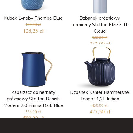
Kubek Lyngby Rhombe Blue
Dzbanek próżniowy
termiczny Stelton EM77 1L
135,00 zł
128,25 zł
Cloud
360,00 zł
342,00 zł
Zaparzacz do herbaty
Dzbanek Kähler Hammershøi
próżniowy Stelton Danish
Teapot 1,2L Indigo
Modern 2.0 Emma Dark Blue
450,00 zł
427,50 zł
536,00 zł
509,20 zł