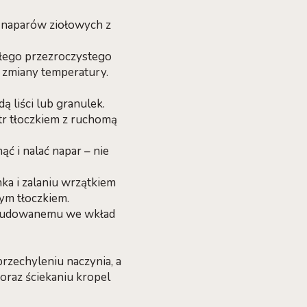
z naparów ziołowych z
ałego przezroczystego
 zmiany temperatury.
 liści lub granulek.
tr tłoczkiem z ruchomą
ć i nalać napar – nie
ka i zalaniu wrzątkiem
ym tłoczkiem.
 wbudowanemu we wkład
rzechyleniu naczynia, a
oraz ściekaniu kropel