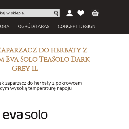
ROBA
OGRÓD/TARAS
CONCEPT DESIGN
aparzacz do herbaty z
 Eva Solo TeaSolo Dark
Grey 1L
ek zaparzacz do herbaty z pokrowcem
ącym wysoką temperaturę napoju