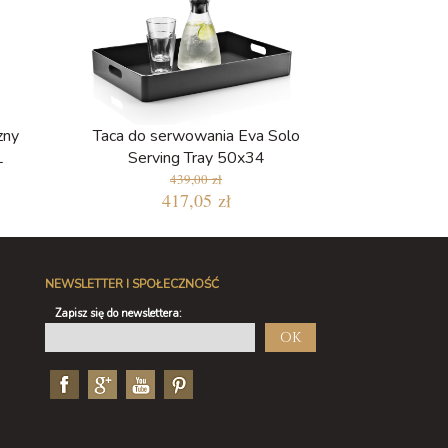
zny
Taca do serwowania Eva Solo
L
Serving Tray 50x34
439,00 zł
417,05 zł
NEWSLETTER I SPOŁECZNOŚĆ
Zapisz się do newslettera:
OK