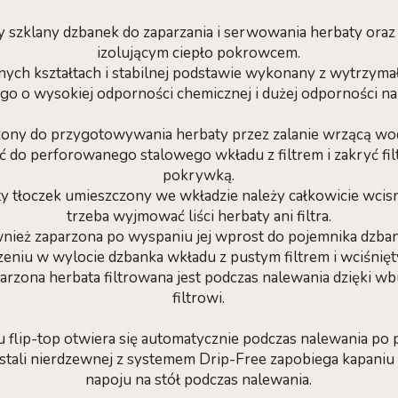
ny szklany dzbanek do zaparzania i serwowania herbaty ora
izolującym ciepło pokrowcem.
ych kształtach i stabilnej podstawie wykonany z wytrzym
o o wysokiej odporności chemicznej i dużej odporności na
ony do przygotowywania herbaty przez zalanie wrzącą wodą
ć do perforowanego stalowego wkładu z filtrem i zakryć fil
pokrywką.
y tłoczek umieszczony we wkładzie należy całkowicie wcisną
trzeba wyjmować liści herbaty ani filtra.
ież zaparzona po wyspaniu jej wprost do pojemnika dzban
zeniu w wylocie dzbanka wkładu z pustym filtrem i wciśnięt
rzona herbata filtrowana jest podczas nalewania dzięki
filtrowi.
flip-top otwiera się automatycznie podczas nalewania po p
stali nierdzewnej z systemem Drip-Free zapobiega kapaniu 
napoju na stół podczas nalewania.