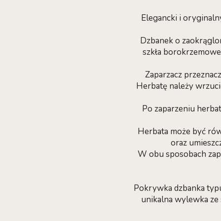
Elegancki i oryginal
Dzbanek o zaokrąglon
szkła borokrzemoweg
Zaparzacz przeznacz
Herbatę należy wrzuci
Po zaparzeniu herbat
Herbata może być równ
oraz umieszc
W obu sposobach zapa
Pokrywka dzbanka typu 
unikalna wylewka ze 