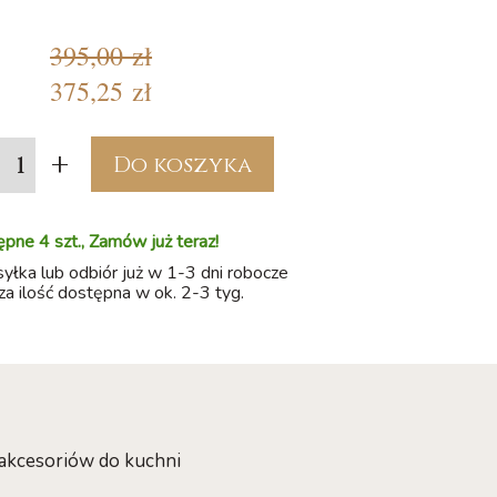
395,00 zł
375,25 zł
+
Do koszyka
pne 4 szt., Zamów już teraz!
łka lub odbiór już w 1-3 dni robocze
a ilość dostępna w ok. 2-3 tyg.
 akcesoriów do kuchni