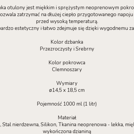
nka otulony jest miękkim i sprężystym neoprenowym pokro
 pozwala zatrzymać na dłużej ciepło przygotowanego napoju 
przed wysoką temperaturą.
bardzo estetyczny i łatwo zdejmuje się dzięki wygodnemu za
Kolor dzbanka
Przezroczysty i Srebrny
Kolor pokrowca
CIemnoszary
Wymiary
ø14,5 x 18,5 cm
Pojemność 1000 ml (1 litr)
Materiał
Stal nierdzewna, Silikon, Tkanina neoprenowa - lekka, mięk
wykończona dzianiną