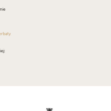
nie
erbaty
ej: