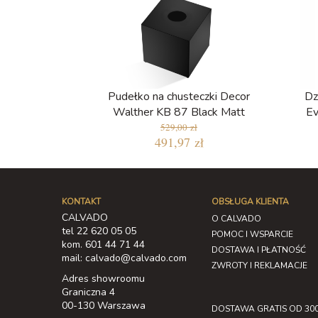
Pudełko na chusteczki Decor
Dz
Walther KB 87 Black Matt
Ev
529,00 zł
491,97 zł
KONTAKT
OBSŁUGA KLIENTA
CALVADO
O CALVADO
tel 22 620 05 05
POMOC I WSPARCIE
kom. 601 44 71 44
DOSTAWA I PŁATNOŚĆ
mail: calvado@calvado.com
ZWROTY I REKLAMACJE
Adres showroomu
Graniczna 4
00-130 Warszawa
DOSTAWA GRATIS OD 300