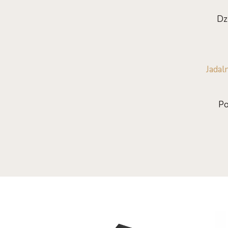
Dz
Jadaln
Po