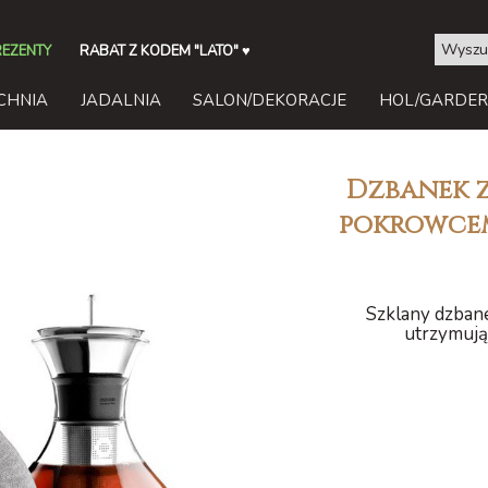
REZENTY
RABAT Z KODEM "LATO"
♥
CHNIA
JADALNIA
SALON/DEKORACJE
HOL/GARDE
Dzbanek z
pokrowcem
Szklany dzban
utrzymuj