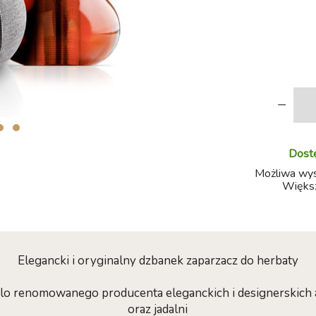
-
Dostę
Możliwa wysy
Większ
Elegancki i oryginalny dzbanek zaparzacz do herbaty
olo renomowanego producenta eleganckich i designerskich
oraz jadalni