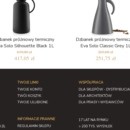
banek próżniowy termiczny
Dzbanek próżniowy termic
a Solo Silhouette Black 1L
Eva Solo Classic Grey 1
439,00 zł
265,00 zł
417,05 zł
251,75 zł
TWOJE LINKI
WSPÓŁPRACA
TWOJE KONTO
DLA SKLEPÓW - DYSTRYBUCJA
TWÓJ KOSZYK
DLA ARCHITEKTÓW
TWOJE ULUBIONE
DLA PRASY I WYDAWCÓW
INFORMACJE PRAWNE
17 LAT NA RYNKU
REGULAMIN SKLEPU
 ZŁ
> 200 TYS. WYSYŁEK