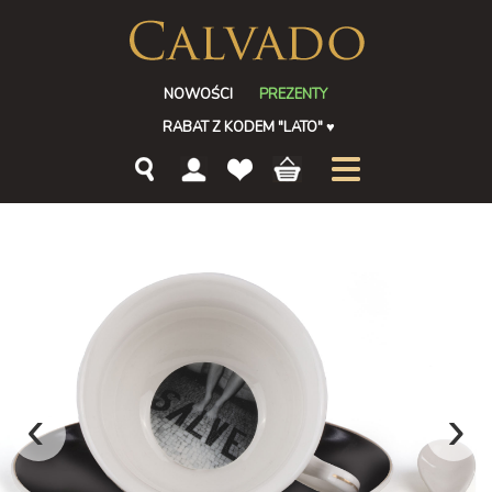
NOWOŚCI
PREZENTY
RABAT Z KODEM "LATO"
♥
‹
›