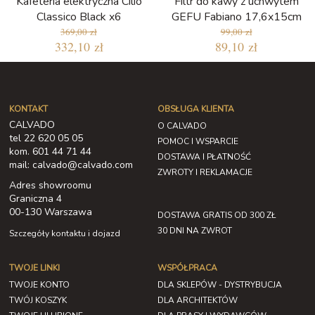
Kafeteria elektryczna Cilio
Filtr do kawy z uchwytem
Classico Black x6
GEFU Fabiano 17,6x15cm
369,00 zł
99,00 zł
332,10 zł
89,10 zł
KONTAKT
OBSŁUGA KLIENTA
CALVADO
O CALVADO
tel 22 620 05 05
POMOC I WSPARCIE
kom. 601 44 71 44
DOSTAWA I PŁATNOŚĆ
mail: calvado@calvado.com
ZWROTY I REKLAMACJE
Adres showroomu
Graniczna 4
00-130 Warszawa
DOSTAWA GRATIS OD 300 ZŁ
30 DNI NA ZWROT
Szczegóły kontaktu i dojazd
TWOJE LINKI
WSPÓŁPRACA
TWOJE KONTO
DLA SKLEPÓW - DYSTRYBUCJA
TWÓJ KOSZYK
DLA ARCHITEKTÓW