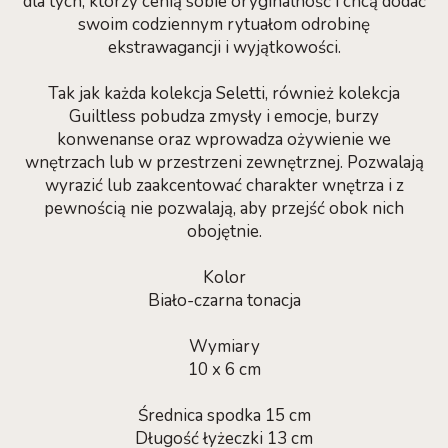
dla tych, którzy cenią sobie oryginalność i chcą dodać
swoim codziennym rytuałom odrobinę
ekstrawagancji i wyjątkowości.
Tak jak każda kolekcja Seletti, również kolekcja
Guiltless pobudza zmysły i emocje, burzy
konwenanse oraz wprowadza ożywienie we
wnętrzach lub w przestrzeni zewnętrznej. Pozwalają
wyrazić lub zaakcentować charakter wnętrza i z
pewnością nie pozwalają, aby przejść obok nich
obojętnie.
Kolor
Biało-czarna tonacja
Wymiary
10 x 6 cm
Średnica spodka 15 cm
Długość łyżeczki 13 cm