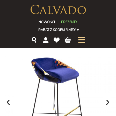
NOWOŚCI
PREZENTY
RABAT Z KODEM "LATO"
♥
‹
›