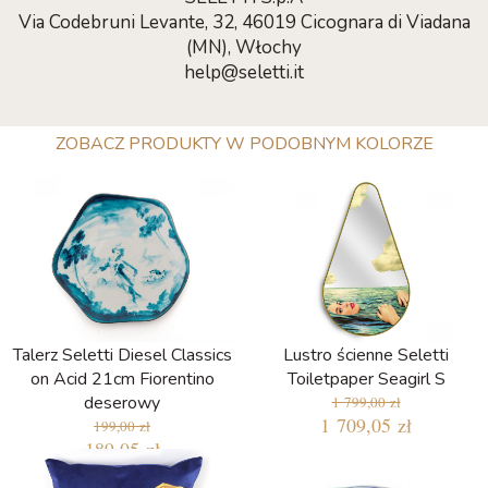
Via Codebruni Levante, 32, 46019 Cicognara di Viadana
(MN), Włochy
help@seletti.it
ZOBACZ PRODUKTY W PODOBNYM KOLORZE
Talerz Seletti Diesel Classics
Lustro ścienne Seletti
on Acid 21cm Fiorentino
Toiletpaper Seagirl S
deserowy
1 799,00 zł
1 709,05 zł
199,00 zł
189,05 zł