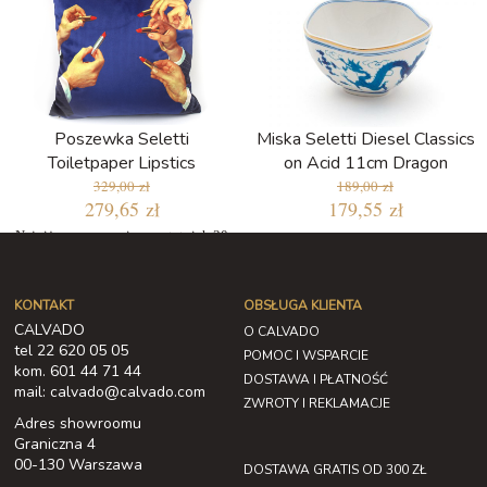
Poszewka Seletti
Miska Seletti Diesel Classics
Toiletpaper Lipstics
on Acid 11cm Dragon
329,00 zł
189,00 zł
279,65 zł
179,55 zł
Najniższa cena w ciągu ostatnich 30
dni: 279,65 zł
KONTAKT
OBSŁUGA KLIENTA
CALVADO
O CALVADO
tel 22 620 05 05
POMOC I WSPARCIE
kom. 601 44 71 44
DOSTAWA I PŁATNOŚĆ
mail: calvado@calvado.com
ZWROTY I REKLAMACJE
Adres showroomu
Graniczna 4
00-130 Warszawa
DOSTAWA GRATIS OD 300 ZŁ