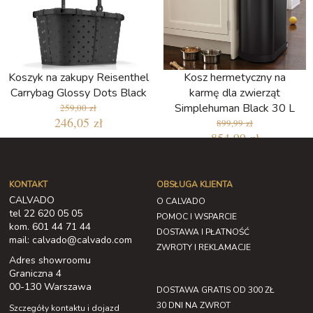
Koszyk na zakupy Reisenthel
Kosz hermetyczny na
Carrybag Glossy Dots Black
karmę dla zwierząt
Simplehuman Black 30 L
259,00 zł
246,05 zł
899,99 zł
854,99 zł
KONTAKT
OBSŁUGA KLIENTA
CALVADO
O CALVADO
tel 22 620 05 05
POMOC I WSPARCIE
kom. 601 44 71 44
DOSTAWA I PŁATNOŚĆ
mail: calvado@calvado.com
ZWROTY I REKLAMACJE
Adres showroomu
Graniczna 4
00-130 Warszawa
DOSTAWA GRATIS OD 300 ZŁ
30 DNI NA ZWROT
Szczegóły kontaktu i dojazd