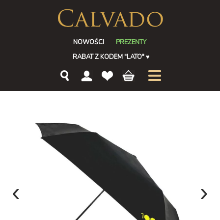
NOWOŚCI
PREZENTY
RABAT Z KODEM "LATO"
♥
‹
›