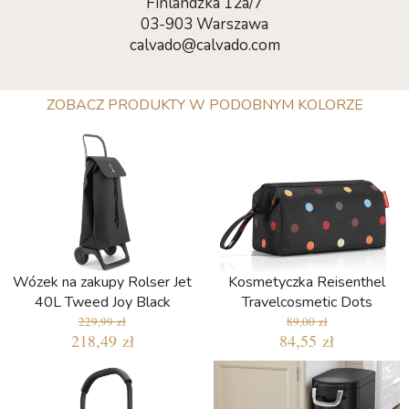
Finlandzka 12a/7
03-903 Warszawa
calvado@calvado.com
ZOBACZ PRODUKTY W PODOBNYM KOLORZE
Wózek na zakupy Rolser Jet
Kosmetyczka Reisenthel
40L Tweed Joy Black
Travelcosmetic Dots
229,99 zł
89,00 zł
218,49 zł
84,55 zł