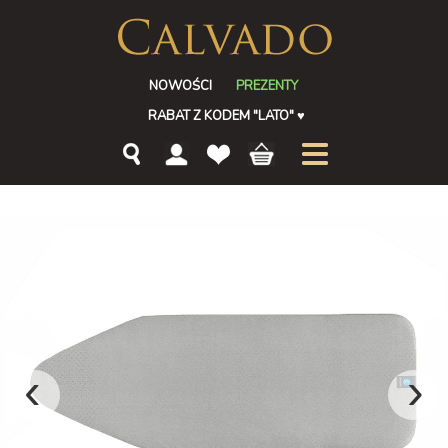
NOWOŚCI
PREZENTY
RABAT Z KODEM "LATO"
♥
‹
›