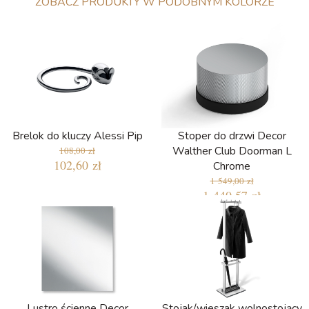
ZOBACZ PRODUKTY W PODOBNYM KOLORZE
Brelok do kluczy Alessi Pip
Stoper do drzwi Decor
Walther Club Doorman L
108,00 zł
102,60 zł
Chrome
1 549,00 zł
1 440,57 zł
Lustro ścienne Decor
Stojak/wieszak wolnostojący