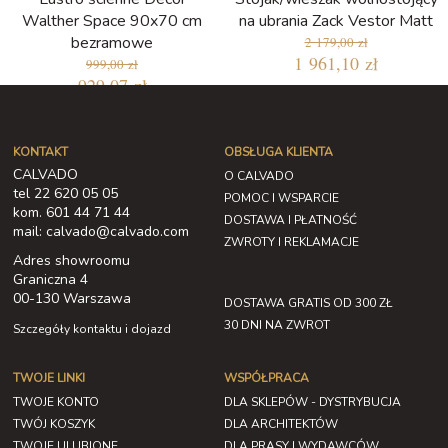
Walther Space 90x70 cm
na ubrania Zack Vestor Matt
bezramowe
2 179,00 zł
1 961,10 zł
999,00 zł
929,07 zł
KONTAKT
OBSŁUGA KLIENTA
CALVADO
O CALVADO
tel 22 620 05 05
POMOC I WSPARCIE
kom. 601 44 71 44
DOSTAWA I PŁATNOŚĆ
mail: calvado@calvado.com
ZWROTY I REKLAMACJE
Adres showroomu
Graniczna 4
00-130 Warszawa
DOSTAWA GRATIS OD 300 ZŁ
30 DNI NA ZWROT
Szczegóły kontaktu i dojazd
TWOJE LINKI
WSPÓŁPRACA
TWOJE KONTO
DLA SKLEPÓW - DYSTRYBUCJA
TWÓJ KOSZYK
DLA ARCHITEKTÓW
TWOJE ULUBIONE
DLA PRASY I WYDAWCÓW