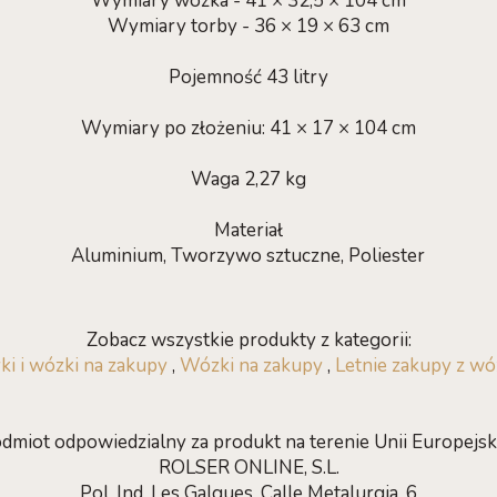
Wymiary wózka - 41 × 32,5 × 104 cm
Wymiary torby - 36 × 19 × 63 cm
Pojemność 43 litry
Wymiary po złożeniu: 41 × 17 × 104 cm
Waga 2,27 kg
Materiał
Aluminium, Tworzywo sztuczne, Poliester
Zobacz wszystkie produkty z kategorii:
ki i wózki na zakupy
,
Wózki na zakupy
,
Letnie zakupy z wó
dmiot odpowiedzialny za produkt na terenie Unii Europejski
ROLSER ONLINE, S.L.
Pol. Ind. Les Galgues, Calle Metalurgia, 6