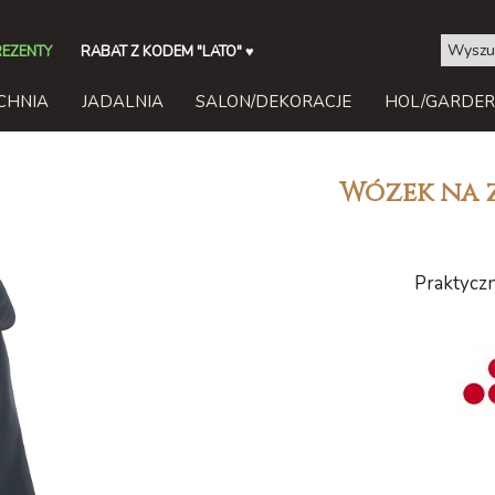
REZENTY
RABAT Z KODEM "LATO"
♥
CHNIA
JADALNIA
SALON/DEKORACJE
HOL/GARDE
Wózek na z
Praktycz