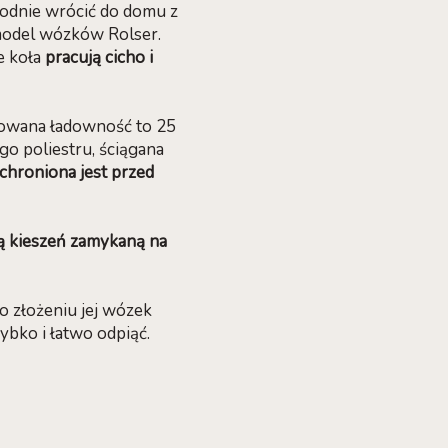
odnie wrócić do domu z
 model wózków Rolser.
ne koła
pracują cicho i
owana ładowność to 25
o poliestru, ściągana
chroniona jest przed
ą kieszeń zamykaną na
o złożeniu jej wózek
ybko i łatwo odpiąć.