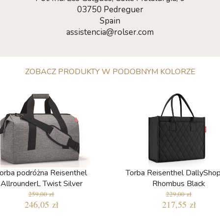
03750 Pedreguer
Spain
assistencia@rolser.com
ZOBACZ PRODUKTY W PODOBNYM KOLORZE
orba podróżna Reisenthel
Torba Reisenthel DallySho
AllrounderL Twist Silver
Rhombus Black
259,00 zł
229,00 zł
246,05 zł
217,55 zł