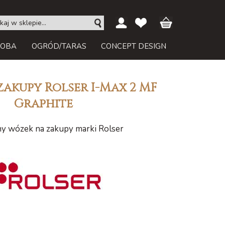
ROBA
OGRÓD/TARAS
CONCEPT DESIGN
akupy Rolser I-Max 2 MF
Graphite
ny wózek na zakupy marki Rolser