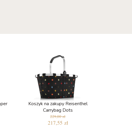
pper
Koszyk na zakupy Reisenthel
Carrybag Dots
229,00 zł
217,55 zł