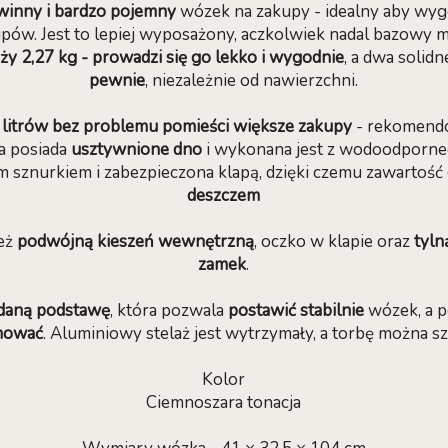
winny i bardzo pojemny
wózek na zakupy - idealny aby wyg
pów. Jest to lepiej wyposażony, aczkolwiek nadal bazowy
ży 2,27 kg - prowadzi się go lekko i wygodnie
, a dwa solid
pewnie
, niezależnie od nawierzchni.
 litrów bez problemu pomieści większe zakupy
- rekomend
ba posiada
usztywnione dno
i wykonana jest z wodoodporneg
 sznurkiem i zabezpieczona klapą, dzięki czemu zawartość
deszczem
eż
podwójną kieszeń wewnętrzną
, oczko w klapie oraz
tyln
zamek
.
adaną podstawę
, która pozwala
postawić stabilnie
wózek, a p
hować
. Aluminiowy stelaż jest wytrzymały, a torbę można sz
Kolor
Ciemnoszara tonacja