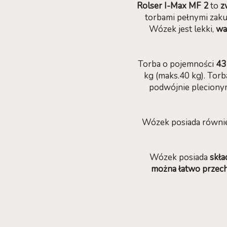
Rolser I-Max MF 2
to
z
torbami pełnymi zaku
Wózek jest lekki,
wa
Torba o pojemności
43
kg (maks.40 kg). Tor
podwójnie plecionym
Wózek posiada równi
Wózek posiada
skł
można łatwo przec