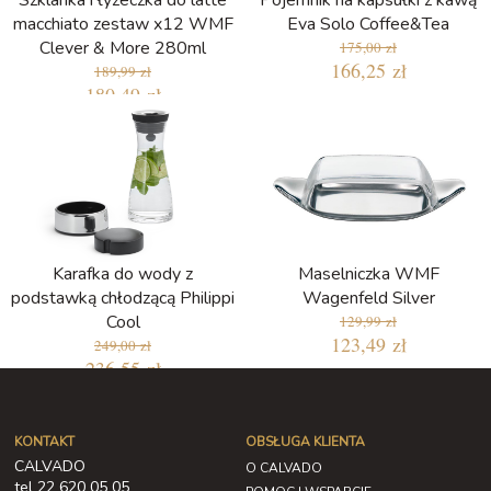
Szklanka i łyżeczka do latte
Pojemnik na kapsułki z kawą
macchiato zestaw x12 WMF
Eva Solo Coffee&Tea
Clever & More 280ml
175,00 zł
166,25 zł
189,99 zł
180,49 zł
Najniższa cena w ciągu ostatnich 30
dni: 179,55 zł
Karafka do wody z
Maselniczka WMF
podstawką chłodzącą Philippi
Wagenfeld Silver
Cool
129,99 zł
123,49 zł
249,00 zł
236,55 zł
KONTAKT
OBSŁUGA KLIENTA
CALVADO
O CALVADO
tel 22 620 05 05