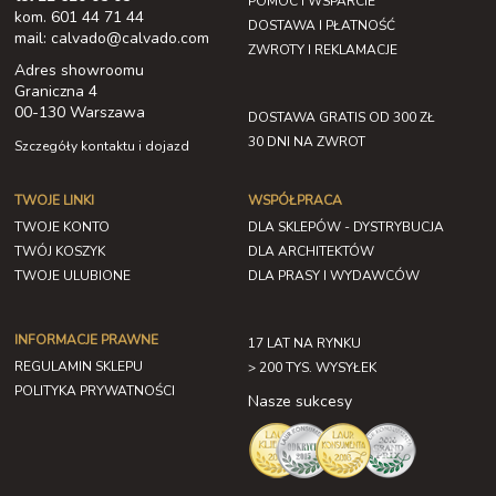
POMOC I WSPARCIE
kom. 601 44 71 44
DOSTAWA I PŁATNOŚĆ
mail: calvado@calvado.com
ZWROTY I REKLAMACJE
Adres showroomu
Graniczna 4
00-130 Warszawa
DOSTAWA GRATIS OD 300 ZŁ
30 DNI NA ZWROT
Szczegóły kontaktu i dojazd
TWOJE LINKI
WSPÓŁPRACA
TWOJE KONTO
DLA SKLEPÓW - DYSTRYBUCJA
TWÓJ KOSZYK
DLA ARCHITEKTÓW
TWOJE ULUBIONE
DLA PRASY I WYDAWCÓW
INFORMACJE PRAWNE
17 LAT NA RYNKU
REGULAMIN SKLEPU
> 200 TYS. WYSYŁEK
POLITYKA PRYWATNOŚCI
Nasze sukcesy