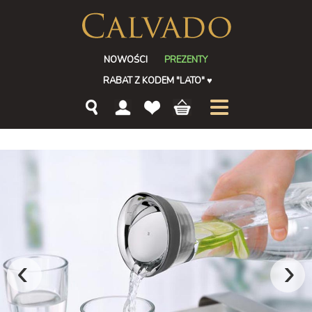
NOWOŚCI
PREZENTY
RABAT Z KODEM "LATO"
♥
‹
›