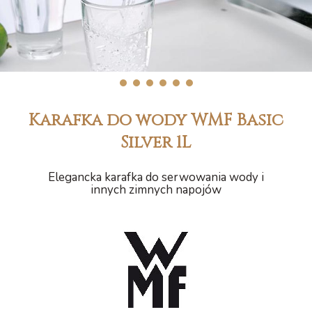
1
2
3
4
5
6
Karafka do wody WMF Basic
Silver 1L
Elegancka karafka do serwowania wody i
innych zimnych napojów