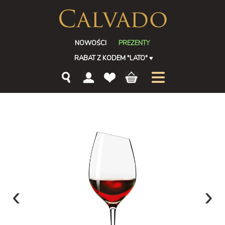
NOWOŚCI
PREZENTY
RABAT Z KODEM "LATO"
♥
‹
›