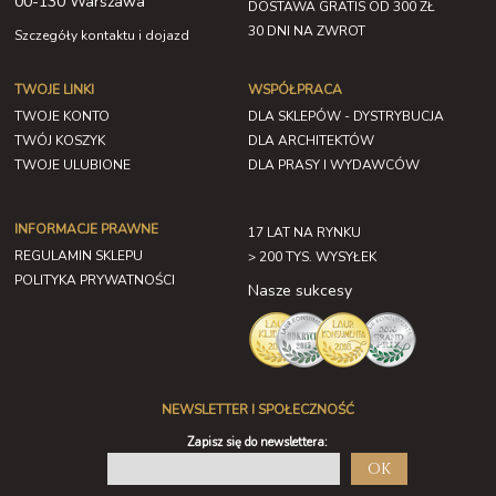
00-130 Warszawa
DOSTAWA GRATIS OD 300 ZŁ
30 DNI NA ZWROT
Szczegóły kontaktu i dojazd
TWOJE LINKI
WSPÓŁPRACA
TWOJE KONTO
DLA SKLEPÓW - DYSTRYBUCJA
TWÓJ KOSZYK
DLA ARCHITEKTÓW
TWOJE ULUBIONE
DLA PRASY I WYDAWCÓW
INFORMACJE PRAWNE
17 LAT NA RYNKU
REGULAMIN SKLEPU
> 200 TYS. WYSYŁEK
POLITYKA PRYWATNOŚCI
Nasze sukcesy
NEWSLETTER I SPOŁECZNOŚĆ
Zapisz się do newslettera:
OK