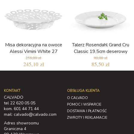
Misa dekoracyjna na owoce
Talerz Rosendahl Grand Cru
Alessi Vimini White 27
Classic 19,5cm deserowy
258,00 zł
90,00 zł
245,10 zł
85,50 zł
KONTAKT
OBSŁUGA KLIENTA
CALVADO
O CALVADO
tel 22 620 05 05
POMOC I WSPARCIE
kom. 601 44 71 44
DOSTAWA I PŁATNOŚĆ
mail: calvado@calvado.com
ZWROTY I REKLAMACJE
Adres showroomu
Graniczna 4