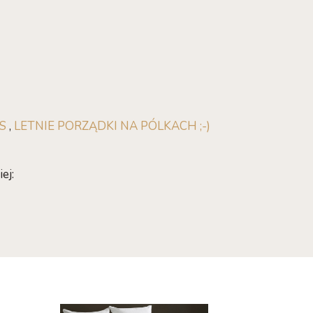
S
,
LETNIE PORZĄDKI NA PÓLKACH ;-)
ej: