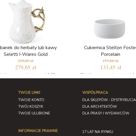
banek do herbaty lub kawy
Cukiernica Stelton Foste
Seletti I-Wares Gold
Porcelain
329,00 zł
157,00 zł
279,65 zł
133,45 zł
jniższa cena w ciągu ostatnich 30
Najniższa cena w ciągu ostatnich
dni: 279,65 zł
dni: 133,45 zł
TWOJE LINKI
WSPÓŁPRACA
TWOJE KONTO
DLA SKLEPÓW - DYSTRYBUCJA
TWÓJ KOSZYK
DLA ARCHITEKTÓW
TWOJE ULUBIONE
DLA PRASY I WYDAWCÓW
INFORMACJE PRAWNE
17 LAT NA RYNKU