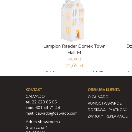
Lampion Raeder Domek Town
Dz
Hall M
89,00 zł
75,65 zł
Najniższa cena w ciągu ostatnich 30
Na
dni: 75,65 zł
KONTAKT
OBSŁUGA KLIENTA
CALVADO
O CALVADO
tel 22 620 05 05
POMOC I WSPARCIE
kom. 601 44 71 44
DOSTAWA I PŁATNOŚĆ
mail: calvado@calvado.com
ZWROTY I REKLAMACJE
Adres showroomu
Graniczna 4