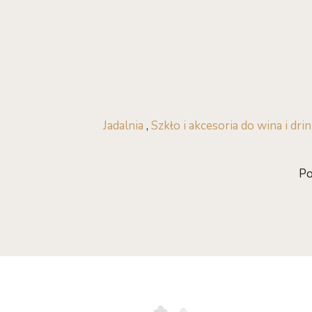
Jadalnia
,
Szkło i akcesoria do wina i dr
Po