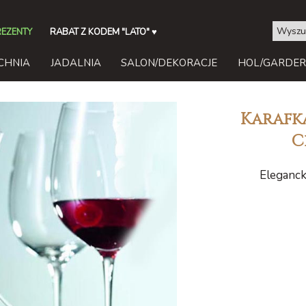
REZENTY
RABAT Z KODEM "LATO"
♥
CHNIA
JADALNIA
SALON/DEKORACJE
HOL/GARDE
Karafk
C
Eleganck