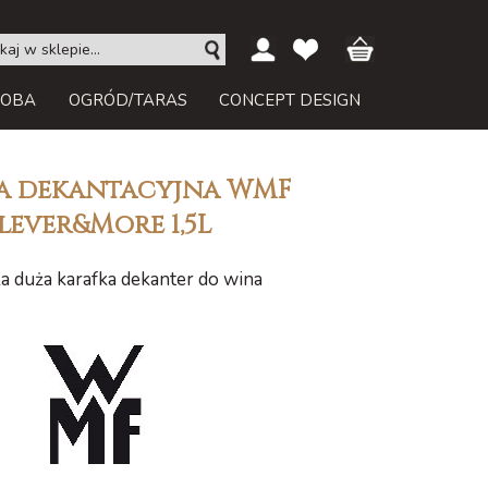
ROBA
OGRÓD/TARAS
CONCEPT DESIGN
a dekantacyjna WMF
lever&More 1,5L
a duża karafka dekanter do wina