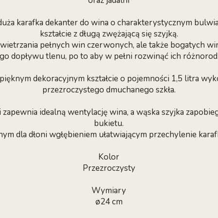
oraz jadalni
duża karafka dekanter do wina o charakterystycznym bulw
kształcie z długą zwężającą się szyjką.
owietrzania pełnych win czerwonych, ale także bogatych w
o dopływu tlenu, po to aby w pełni rozwinąć ich różnorod
pięknym dekoracyjnym kształcie o pojemności 1,5 litra w
przezroczystego dmuchanego szkła.
 zapewnia idealną wentylację wina, a wąska szyjka zapobieg
bukietu.
ym dla dłoni wgłębieniem ułatwiającym przechylenie karaf
Kolor
Przezroczysty
Wymiary
ø24 cm