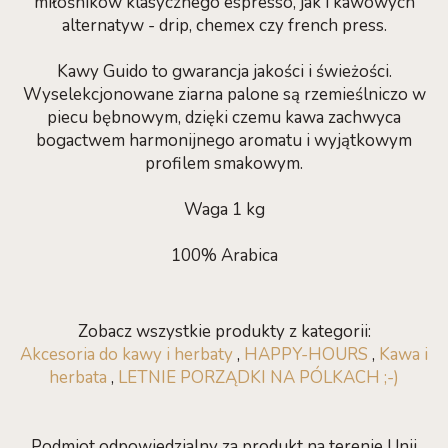
miłośników klasycznego espresso, jak i kawowych
alternatyw - drip, chemex czy french press.
Kawy Guido to gwarancja jakości i świeżości.
Wyselekcjonowane ziarna palone są rzemieślniczo w
piecu bębnowym, dzięki czemu kawa zachwyca
bogactwem harmonijnego aromatu i wyjątkowym
profilem smakowym.
Waga 1 kg
100% Arabica
Zobacz wszystkie produkty z kategorii:
Akcesoria do kawy i herbaty
,
HAPPY-HOURS
,
Kawa i
herbata
,
LETNIE PORZĄDKI NA PÓLKACH ;-)
Podmiot odpowiedzialny za produkt na terenie Unii