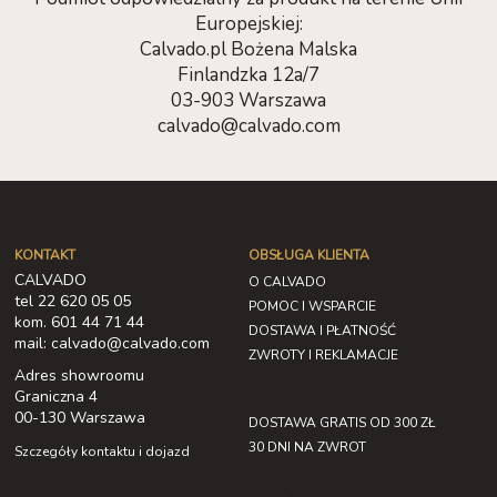
Europejskiej:
Calvado.pl Bożena Malska
Finlandzka 12a/7
03-903 Warszawa
calvado@calvado.com
KONTAKT
OBSŁUGA KLIENTA
CALVADO
O CALVADO
tel 22 620 05 05
POMOC I WSPARCIE
kom. 601 44 71 44
DOSTAWA I PŁATNOŚĆ
mail: calvado@calvado.com
ZWROTY I REKLAMACJE
Adres showroomu
Graniczna 4
00-130 Warszawa
DOSTAWA GRATIS OD 300 ZŁ
30 DNI NA ZWROT
Szczegóły kontaktu i dojazd