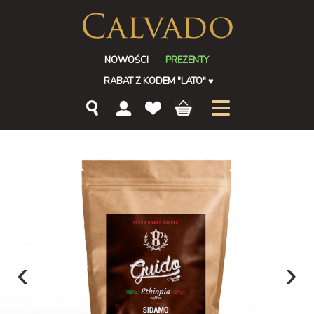
NOWOŚCI
PREZENTY
RABAT Z KODEM "LATO"
♥
‹
›