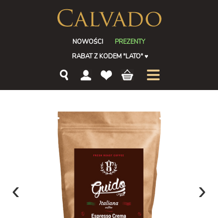
NOWOŚCI
PREZENTY
RABAT Z KODEM "LATO"
♥
‹
›