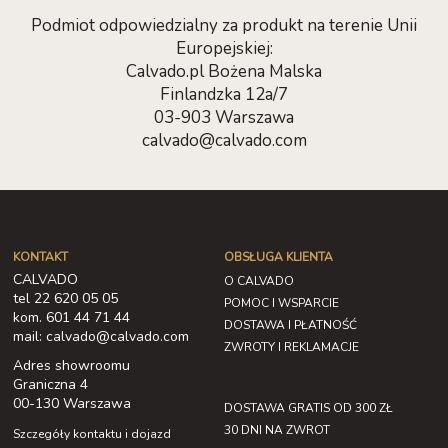
Podmiot odpowiedzialny za produkt na terenie Unii
Europejskiej:
Calvado.pl Bożena Malska
Finlandzka 12a/7
03-903 Warszawa
calvado@calvado.com
KONTAKT
OBSŁUGA KLIENTA
CALVADO
O CALVADO
tel 22 620 05 05
POMOC I WSPARCIE
kom. 601 44 71 44
DOSTAWA I PŁATNOŚĆ
mail: calvado@calvado.com
ZWROTY I REKLAMACJE
Adres showroomu
Graniczna 4
00-130 Warszawa
DOSTAWA GRATIS OD 300 ZŁ
30 DNI NA ZWROT
Szczegóły kontaktu i dojazd