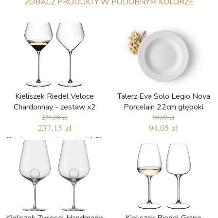
ZOBACZ PRODUKTY W PODOBNYM KOLORZE
Kieliszek Riedel Veloce
Talerz Eva Solo Legio Nova
Chardonnay - zestaw x2
Porcelain 22cm głęboki
279,00 zł
99,00 zł
237,15 zł
94,05 zł
Najniższa cena w ciągu ostatnich 30
dni: 237,15 zł