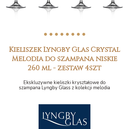
1
2
3
4
5
6
7
8
Kieliszek Lyngby Glas Crystal
Melodia do szampana niskie
260 ml - zestaw 4szt
Ekskluzywne kieliszki kryształowe do
szampana Lyngby Glass z kolekcji melodia