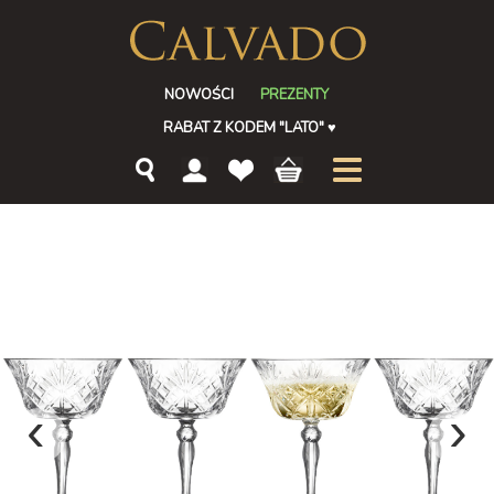
NOWOŚCI
PREZENTY
RABAT Z KODEM "LATO"
♥
‹
›