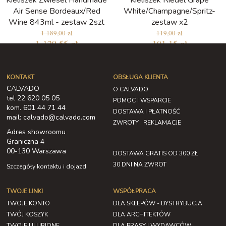
Kieliszek Zwiesel Handmade
Kieliszek Riedel Grape
Air Sense Bordeaux/Red
White/Champagne/Spritz-
Wine 843ml - zestaw 2szt
zestaw x2
1 189,00 zł
119,00 zł
1 129,55 zł
101,15 zł
Najniższa cena w ciągu ostatnich 30
dni: 101,15 zł
KONTAKT
OBSŁUGA KLIENTA
CALVADO
O CALVADO
tel 22 620 05 05
POMOC I WSPARCIE
kom. 601 44 71 44
DOSTAWA I PŁATNOŚĆ
mail: calvado@calvado.com
ZWROTY I REKLAMACJE
Adres showroomu
Graniczna 4
00-130 Warszawa
DOSTAWA GRATIS OD 300 ZŁ
30 DNI NA ZWROT
Szczegóły kontaktu i dojazd
TWOJE LINKI
WSPÓŁPRACA
TWOJE KONTO
DLA SKLEPÓW - DYSTRYBUCJA
TWÓJ KOSZYK
DLA ARCHITEKTÓW
TWOJE ULUBIONE
DLA PRASY I WYDAWCÓW