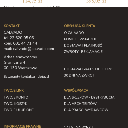
114,75 zł
398,05 zł
Najniższa cena w ciągu ostatnich 30
dni: 114,75 zł
KONTAKT
OBSŁUGA KLIENTA
CALVADO
O CALVADO
tel 22 620 05 05
POMOC I WSPARCIE
kom. 601 44 71 44
DOSTAWA I PŁATNOŚĆ
mail: calvado@calvado.com
ZWROTY I REKLAMACJE
Adres showroomu
Graniczna 4
00-130 Warszawa
DOSTAWA GRATIS OD 300 ZŁ
30 DNI NA ZWROT
Szczegóły kontaktu i dojazd
TWOJE LINKI
WSPÓŁPRACA
TWOJE KONTO
DLA SKLEPÓW - DYSTRYBUCJA
TWÓJ KOSZYK
DLA ARCHITEKTÓW
TWOJE ULUBIONE
DLA PRASY I WYDAWCÓW
INFORMACJE PRAWNE
17 LAT NA RYNKU