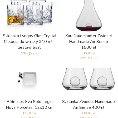
Szklanka Lyngby Glas Crystal
Karafka/dekanter Zwiesel
Melodia do whisky 310 ml -
Handmade Air Sense
zestaw 6szt
1500ml
279,00 zł
919,00 zł
873,05 zł
Półmisek Eva Solo Legio
Szklanka Zwiesel Handmade
Nova Porcelain 12x12 cm
Air Sense 400ml
135,00 zł
419,00 zł