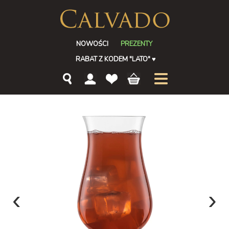
NOWOŚCI
PREZENTY
RABAT Z KODEM "LATO"
♥
‹
›