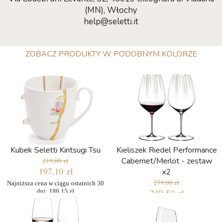
(MN), Włochy
help@seletti.it
ZOBACZ PRODUKTY W PODOBNYM KOLORZE
Kubek Seletti Kintsugi Tsu
Kieliszek Riedel Performance
Cabernet/Merlot - zestaw
219,00 zł
197,10 zł
x2
279,00 zł
Najniższa cena w ciągu ostatnich 30
249,50 zł
dni: 186,15 zł
Najniższa cena w ciągu ostatnich 30
dni: 237,15 zł