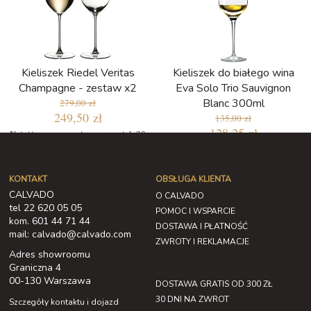
Kieliszek Riedel Veritas
Kieliszek do białego wina
Champagne - zestaw x2
Eva Solo Trio Sauvignon
Blanc 300ml
279,00 zł
249,50 zł
135,00 zł
128,25 zł
Najniższa cena w ciągu ostatnich 30
dni: 237,15 zł
KONTAKT
OBSŁUGA KLIENTA
CALVADO
O CALVADO
tel 22 620 05 05
POMOC I WSPARCIE
kom. 601 44 71 44
DOSTAWA I PŁATNOŚĆ
mail: calvado@calvado.com
ZWROTY I REKLAMACJE
Adres showroomu
Graniczna 4
00-130 Warszawa
DOSTAWA GRATIS OD 300 ZŁ
30 DNI NA ZWROT
Szczegóły kontaktu i dojazd