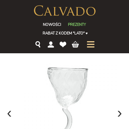
NOWOŚCI
PREZENTY
RABAT Z KODEM "LATO"
♥
‹
›