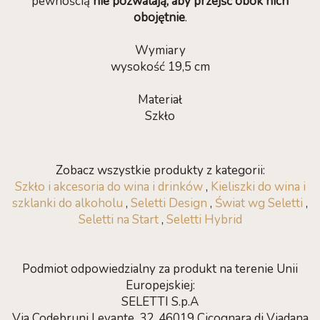
pewnością
nie pozwalają, aby przejść obok nich
obojętnie
.
Wymiary
wysokość 19,5 cm
Materiał
Szkło
Zobacz wszystkie produkty z kategorii:
Szkło i akcesoria do wina i drinków
,
Kieliszki do wina i
szklanki do alkoholu
,
Seletti Design
,
Świat wg Seletti
,
Seletti na Start
,
Seletti Hybrid
Podmiot odpowiedzialny za produkt na terenie Unii
Europejskiej:
SELETTI S.p.A
Via Codebruni Levante, 32, 46019 Cicognara di Viadana