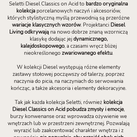
Seletti Diesel Classics on Acid to
bardzo oryginalna
kolekcja
porcelanowych naczyń i akcesoriów,
których stylistyczną myślą przewodnią są przeróżne
wariacje klasycznych wzorów
. Projektanci
Diesel
Living odkrywają
na nowo dobrze znaną wzorniczą
klasykę dodając jej
dynamicznego,
kalejdoskopowego
, a czasami wręcz bliżej
nieokreślonego
zwariowanego efektu
.
W kolekcji Diesel występują różne elementy
zastawy stołowej począwszy od talerzy, poprzez
naczynia do picia, na naczyniach do serwowania
kończąc, a także akcesoria i elementy dekoracyjne.
Tak jak każda kolekcja Seletti, również
kolekcja
Diesel Classics on Acid pobudza zmysły i emocje
,
burzy konwenanse oraz wprowadza ożywienie we
wnętrzach lub w przestrzeni zewnętrznej. Pozwalają
wyrazić lub zaakcentować charakter wnętrza i z