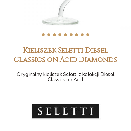
1
2
3
4
5
6
7
8
9
Kieliszek Seletti Diesel
Classics on Acid Diamonds
Oryginalny kieliszek Seletti z kolekcji Diesel
Classics on Acid