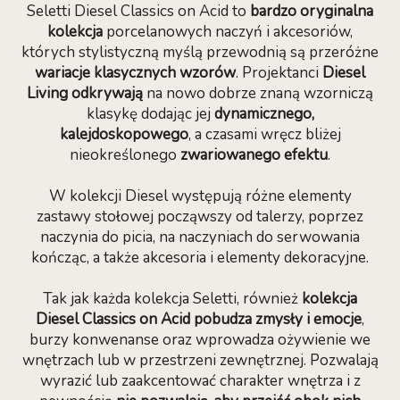
Seletti Diesel Classics on Acid to
bardzo oryginalna
kolekcja
porcelanowych naczyń i akcesoriów,
których stylistyczną myślą przewodnią są przeróżne
wariacje klasycznych wzorów
. Projektanci
Diesel
Living odkrywają
na nowo dobrze znaną wzorniczą
klasykę dodając jej
dynamicznego,
kalejdoskopowego
, a czasami wręcz bliżej
nieokreślonego
zwariowanego efektu
.
W kolekcji Diesel występują różne elementy
zastawy stołowej począwszy od talerzy, poprzez
naczynia do picia, na naczyniach do serwowania
kończąc, a także akcesoria i elementy dekoracyjne.
Tak jak każda kolekcja Seletti, również
kolekcja
Diesel Classics on Acid pobudza zmysły i emocje
,
burzy konwenanse oraz wprowadza ożywienie we
wnętrzach lub w przestrzeni zewnętrznej. Pozwalają
wyrazić lub zaakcentować charakter wnętrza i z