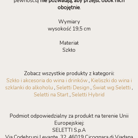
pewnością
nie pozwalają, aby przejść obok nich
obojętnie
.
Wymiary
wysokość 19,5 cm
Materiał
Szkło
Zobacz wszystkie produkty z kategorii:
Szkło i akcesoria do wina i drinków
,
Kieliszki do wina i
szklanki do alkoholu
,
Seletti Design
,
Świat wg Seletti
,
Seletti na Start
,
Seletti Hybrid
Podmiot odpowiedzialny za produkt na terenie Unii
Europejskiej:
SELETTI S.p.A
Via Codebruni Levante, 32, 46019 Cicognara di Viadana