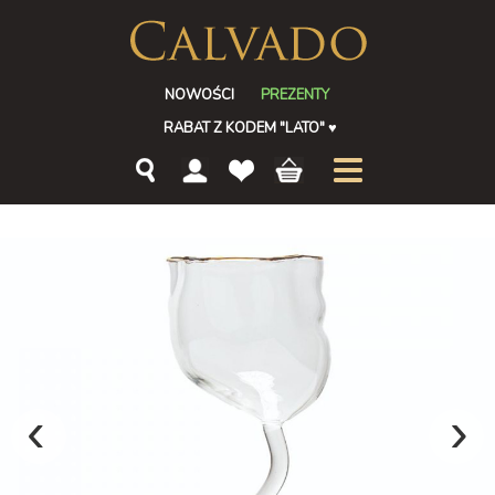
NOWOŚCI
PREZENTY
RABAT Z KODEM "LATO"
♥
‹
›