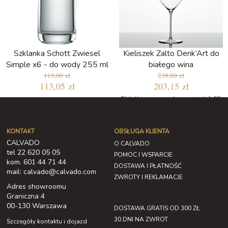
Szklanka Schott Zwiesel
Kieliszek Zalto Denk’Art do
Simple x6 - do wody 255 ml
białego wina
119,00 zł
239,00 zł
113,05 zł
203,15 zł
Najniższa cena w ciągu ostatnich 30
dni: 203,15 zł
KONTAKT
OBSŁUGA KLIENTA
CALVADO
O CALVADO
tel 22 620 05 05
POMOC I WSPARCIE
kom. 601 44 71 44
DOSTAWA I PŁATNOŚĆ
mail: calvado@calvado.com
ZWROTY I REKLAMACJE
Adres showroomu
Graniczna 4
00-130 Warszawa
DOSTAWA GRATIS OD 300 ZŁ
30 DNI NA ZWROT
Szczegóły kontaktu i dojazd