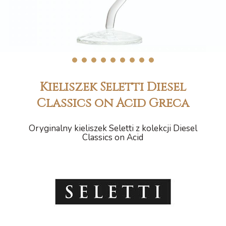
1
2
3
4
5
6
7
8
9
Kieliszek Seletti Diesel
Classics on Acid Greca
Oryginalny kieliszek Seletti z kolekcji Diesel
Classics on Acid