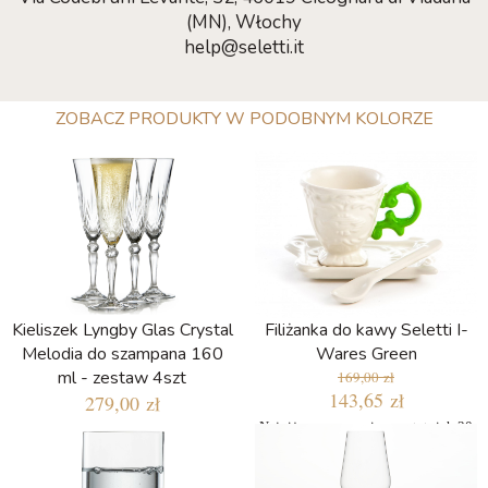
(MN), Włochy
help@seletti.it
ZOBACZ PRODUKTY W PODOBNYM KOLORZE
Kieliszek Lyngby Glas Crystal
Filiżanka do kawy Seletti I-
Melodia do szampana 160
Wares Green
ml - zestaw 4szt
169,00 zł
143,65 zł
279,00 zł
Najniższa cena w ciągu ostatnich 30
dni: 143,65 zł