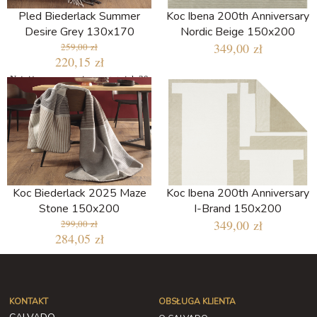
Pled Biederlack Summer
Koc Ibena 200th Anniversary
Desire Grey 130x170
Nordic Beige 150x200
349,00 zł
259,00 zł
220,15 zł
Najniższa cena w ciągu ostatnich 30
dni: 220,15 zł
Koc Biederlack 2025 Maze
Koc Ibena 200th Anniversary
Stone 150x200
I-Brand 150x200
349,00 zł
299,00 zł
284,05 zł
KONTAKT
OBSŁUGA KLIENTA