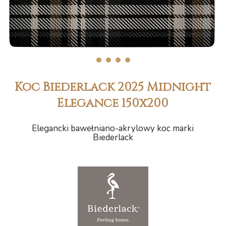
1
2
3
4
Koc Biederlack 2025 Midnight
Elegance 150x200
Elegancki bawełniano-akrylowy koc marki
Biederlack