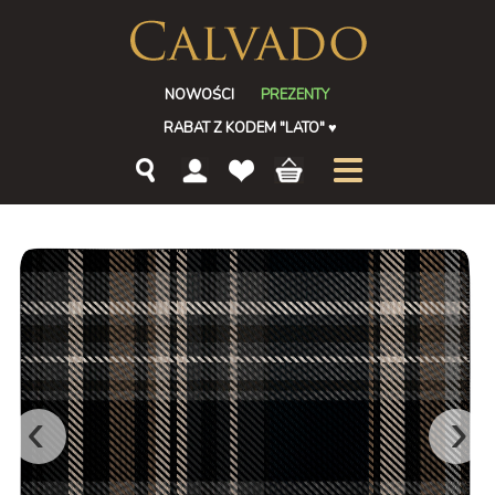
NOWOŚCI
PREZENTY
RABAT Z KODEM "LATO"
♥
‹
›