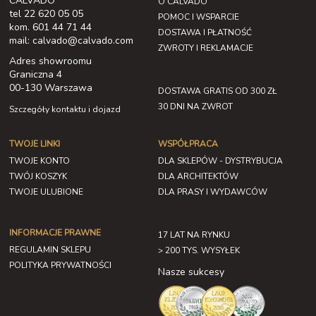
CALVADO
O CALVADO
tel 22 620 05 05
POMOC I WSPARCIE
kom. 601 44 71 44
DOSTAWA I PŁATNOŚĆ
mail: calvado@calvado.com
ZWROTY I REKLAMACJE
Adres showroomu
Graniczna 4
00-130 Warszawa
DOSTAWA GRATIS OD 300 ZŁ
30 DNI NA ZWROT
Szczegóły kontaktu i dojazd
TWOJE LINKI
WSPÓŁPRACA
TWOJE KONTO
DLA SKLEPÓW - DYSTRYBUCJA
TWÓJ KOSZYK
DLA ARCHITEKTÓW
TWOJE ULUBIONE
DLA PRASY I WYDAWCÓW
INFORMACJE PRAWNE
17 LAT NA RYNKU
REGULAMIN SKLEPU
> 200 TYS. WYSYŁEK
POLITYKA PRYWATNOŚCI
Nasze sukcesy