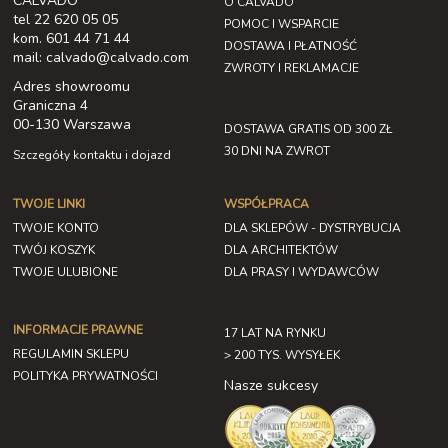
CALVADO
O CALVADO
tel 22 620 05 05
POMOC I WSPARCIE
kom. 601 44 71 44
DOSTAWA I PŁATNOŚĆ
mail: calvado@calvado.com
ZWROTY I REKLAMACJE
Adres showroomu
Graniczna 4
00-130 Warszawa
DOSTAWA GRATIS OD 300 ZŁ
30 DNI NA ZWROT
Szczegóły kontaktu i dojazd
TWOJE LINKI
WSPÓŁPRACA
TWOJE KONTO
DLA SKLEPÓW - DYSTRYBUCJA
TWÓJ KOSZYK
DLA ARCHITEKTÓW
TWOJE ULUBIONE
DLA PRASY I WYDAWCÓW
INFORMACJE PRAWNE
17 LAT NA RYNKU
REGULAMIN SKLEPU
> 200 TYS. WYSYŁEK
POLITYKA PRYWATNOŚCI
Nasze sukcesy