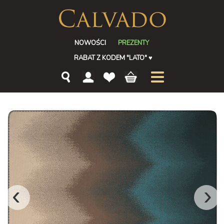
NOWOŚCI
PREZENTY
RABAT Z KODEM "LATO"
♥
‹
›