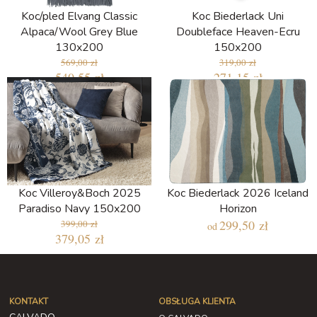
Koc/pled Elvang Classic
Koc Biederlack Uni
Alpaca/Wool Grey Blue
Doubleface Heaven-Ecru
130x200
150x200
569,00 zł
319,00 zł
540,55 zł
271,15 zł
Najniższa cena w ciągu ostatnich 30
dni: 271,15 zł
Koc Villeroy&Boch 2025
Koc Biederlack 2026 Iceland
Paradiso Navy 150x200
Horizon
299,50 zł
399,00 zł
od
379,05 zł
KONTAKT
OBSŁUGA KLIENTA