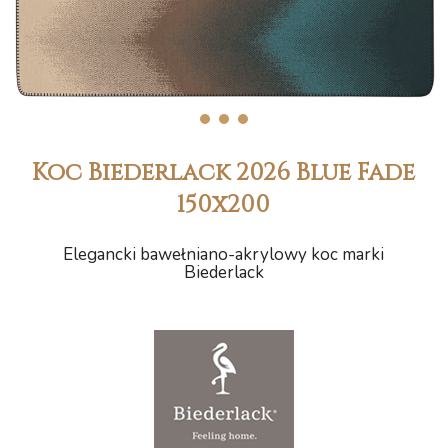
1
2
3
Koc Biederlack 2026 Blue Fade
150x200
Elegancki bawełniano-akrylowy koc marki
Biederlack