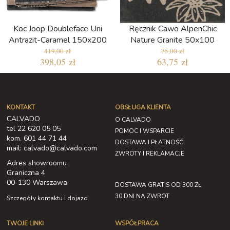
Koc Joop Doubleface Uni
Ręcznik Cawo AlpenChic
Antrazit-Caramel 150x200
Nature Granite 50x100
419,00 zł
75,00 zł
398,05 zł
63,75 zł
KONTAKT
OBSŁUGA KLIENTA
CALVADO
O CALVADO
tel 22 620 05 05
POMOC I WSPARCIE
kom. 601 44 71 44
DOSTAWA I PŁATNOŚĆ
mail: calvado@calvado.com
ZWROTY I REKLAMACJE
Adres showroomu
Graniczna 4
00-130 Warszawa
DOSTAWA GRATIS OD 300 ZŁ
30 DNI NA ZWROT
Szczegóły kontaktu i dojazd
TWOJE LINKI
WSPÓŁPRACA