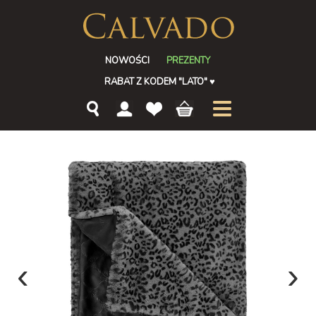
NOWOŚCI
PREZENTY
RABAT Z KODEM "LATO"
♥
‹
›