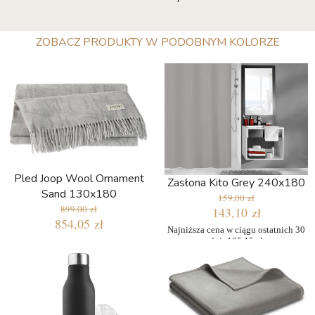
ZOBACZ PRODUKTY W PODOBNYM KOLORZE
Pled Joop Wool Ornament
Zasłona Kito Grey 240x180
Sand 130x180
159,00 zł
899,00 zł
143,10 zł
854,05 zł
Najniższa cena w ciągu ostatnich 30
dni: 135,15 zł