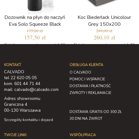
Dozownik na płyn do naczyń
Koc Biederlack Unicolour
Eva Solo Squeeze Black
Grey 150x200
175,00 zł
289,00 zł
157,50 zł
260,10 zł
Najniższa cena w ciągu ostatnich 30
Najniższa cena w ciągu ostatnich 30
dni: 148,75 zł
dni: 245,65 zł
KONTAKT
OBSŁUGA KLIENTA
CALVADO
O CALVADO
tel 22 620 05 05
POMOC I WSPARCIE
kom. 601 44 71 44
DOSTAWA I PŁATNOŚĆ
mail: calvado@calvado.com
ZWROTY I REKLAMACJE
Adres showroomu
Graniczna 4
00-130 Warszawa
DOSTAWA GRATIS OD 300 ZŁ
30 DNI NA ZWROT
Szczegóły kontaktu i dojazd
TWOJE LINKI
WSPÓŁPRACA