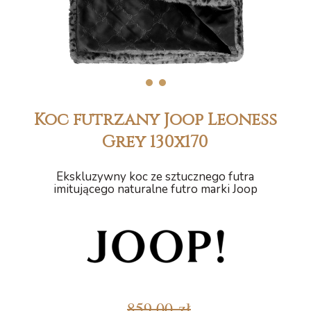
1
2
Koc futrzany Joop Leoness
Grey 130x170
Ekskluzywny koc ze sztucznego futra
imitującego naturalne futro marki Joop
859,00 zł