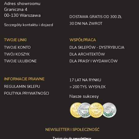
Adres showroomu
Graniczna 4
00-130 Warszawa
DOSTAWA GRATIS OD 300 ZŁ
30 DNI NA ZWROT
Szczegóły kontaktu i dojazd
TWOJE LINKI
WSPÓŁPRACA
TWOJE KONTO
DLA SKLEPÓW - DYSTRYBUCJA
TWÓJ KOSZYK
DLA ARCHITEKTÓW
TWOJE ULUBIONE
DLA PRASY I WYDAWCÓW
INFORMACJE PRAWNE
17 LAT NA RYNKU
REGULAMIN SKLEPU
> 200 TYS. WYSYŁEK
POLITYKA PRYWATNOŚCI
Nasze sukcesy
NEWSLETTER I SPOŁECZNOŚĆ
Zapisz się do newslettera: