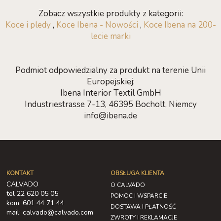
Zobacz wszystkie produkty z kategorii:
Koce i pledy
,
Koce Ibena - Nowości
,
Koce Ibena na 200-
lecie marki
Podmiot odpowiedzialny za produkt na terenie Unii
Europejskiej:
Ibena Interior Textil GmbH
Industriestrasse 7-13, 46395 Bocholt, Niemcy
info@ibena.de
KONTAKT
OBSŁUGA KLIENTA
CALVADO
O CALVADO
tel 22 620 05 05
POMOC I WSPARCIE
kom. 601 44 71 44
DOSTAWA I PŁATNOŚĆ
mail: calvado@calvado.com
ZWROTY I REKLAMACJE