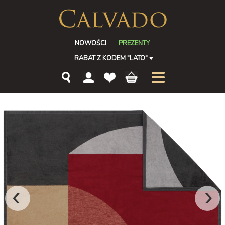
NOWOŚCI
PREZENTY
RABAT Z KODEM "LATO"
♥
‹
›