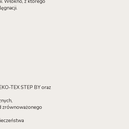
ni. Włókno, z którego
ęgnacji.
OEKO-TEX STEP BY oraz
znych,
sad zrównoważonego
pieczeństwa