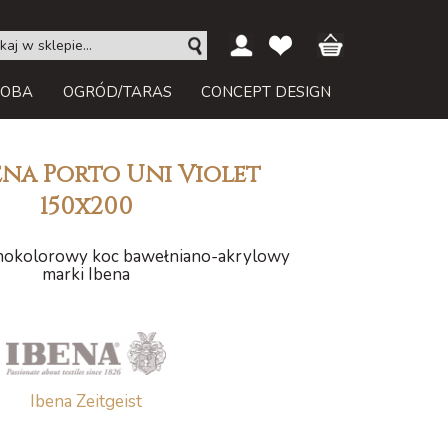
ROBA
OGRÓD/TARAS
CONCEPT DESIGN
ena Porto Uni Violet
150x200
dnokolorowy koc bawełniano-akrylowy
marki Ibena
Ibena Zeitgeist