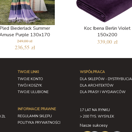
Pled Biederlack Summer
Koc Ibena Berlin Violet
Amuse Purple 130x170
150x200
339,00 zł
249,00 zł
236,55 zł
TWOJE LINKI
WSPÓŁPRACA
TWOJE KONTO
DLA SKLEPÓW - DYSTRYBUCJA
TWÓJ KOSZYK
DLA ARCHITEKTÓW
TWOJE ULUBIONE
DLA PRASY I WYDAWCÓW
INFORMACJE PRAWNE
17 LAT NA RYNKU
REGULAMIN SKLEPU
 ZŁ
> 200 TYS. WYSYŁEK
POLITYKA PRYWATNOŚCI
Nasze sukcesy