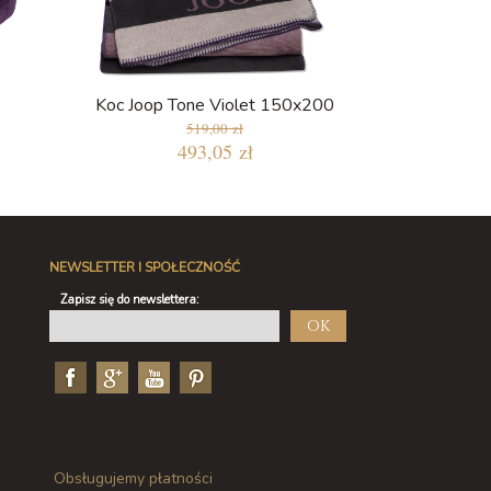
Koc Joop Tone Violet 150x200
519,00 zł
493,05 zł
NEWSLETTER I SPOŁECZNOŚĆ
Zapisz się do newslettera:
OK
Obsługujemy płatności