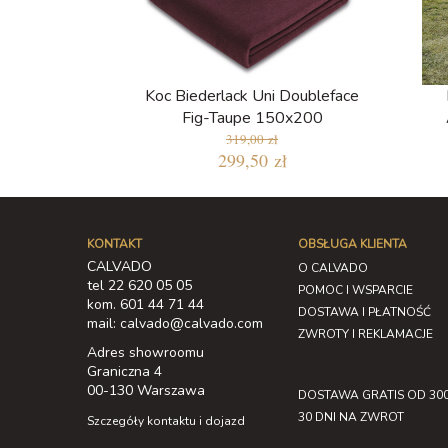
Koc Biederlack Uni Doubleface
Fig-Taupe 150x200
319,00 zł
299,50 zł
KONTAKT
OBSŁUGA KLIENTA
CALVADO
O CALVADO
tel 22 620 05 05
POMOC I WSPARCIE
kom. 601 44 71 44
DOSTAWA I PŁATNOŚĆ
mail: calvado@calvado.com
ZWROTY I REKLAMACJE
Adres showroomu
Graniczna 4
00-130 Warszawa
DOSTAWA GRATIS OD 300
30 DNI NA ZWROT
Szczegóły kontaktu i dojazd