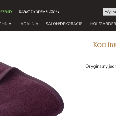
REZENTY
RABAT Z KODEM "LATO"
♥
CHNIA
JADALNIA
SALON/DEKORACJE
HOL/GARDE
Koc Ib
Oryginalny je