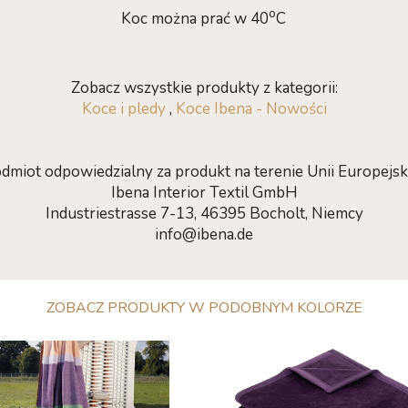
o
Koc można prać w 40
C
Zobacz wszystkie produkty z kategorii:
Koce i pledy
,
Koce Ibena - Nowości
dmiot odpowiedzialny za produkt na terenie Unii Europejski
Ibena Interior Textil GmbH
Industriestrasse 7-13, 46395 Bocholt, Niemcy
info@ibena.de
ZOBACZ PRODUKTY W PODOBNYM KOLORZE