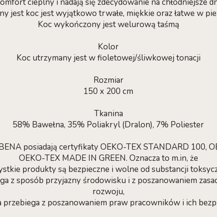
mfort cieplny i nadają się zdecydowanie na chłodniejsze d
y jest koc jest wyjątkowo trwałe, miękkie oraz łatwe w piel
Koc wykończony jest welurową taśmą
Kolor
Koc utrzymany jest w fioletowej/śliwkowej tonacji
Rozmiar
150 x 200 cm
Tkanina
58% Bawełna, 35% Poliakryl (Dralon), 7% Poliester
 IBENA posiadają certyfikaty OEKO-TEX STANDARD 100, 
OEKO-TEX MADE IN GREEN. Oznacza to m.in, że
ystkie produkty są bezpieczne i wolne od substancji toksyc
iega z sposób przyjazny środowisku i z poszanowaniem za
rozwoju,
a przebiega z poszanowaniem praw pracowników i ich bez