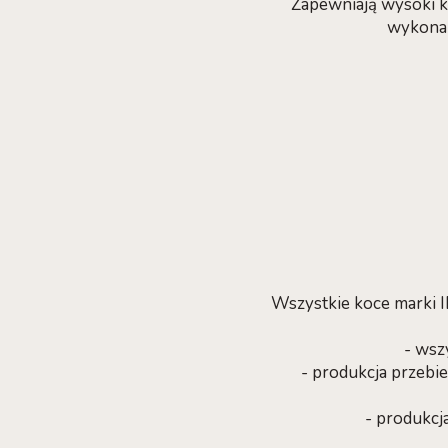
Zapewniają wysoki ko
wykonan
Wszystkie koce marki
- wsz
- produkcja przeb
- produkcj