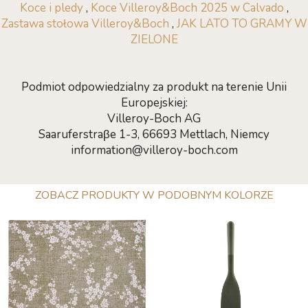
Koce i pledy
,
Koce Villeroy&Boch 2025 w Calvado
,
Zastawa stołowa Villeroy&Boch
,
JAK LATO TO GRAMY W
ZIELONE
Podmiot odpowiedzialny za produkt na terenie Unii
Europejskiej:
Villeroy-Boch AG
Saaruferstraβe 1-3, 66693 Mettlach, Niemcy
information@villeroy-boch.com
ZOBACZ PRODUKTY W PODOBNYM KOLORZE