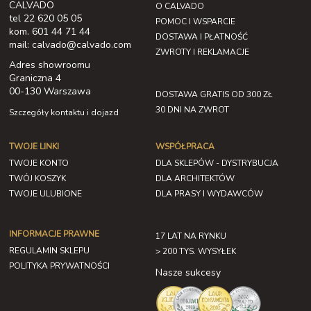
CALVADO
O CALVADO
tel 22 620 05 05
POMOC I WSPARCIE
kom. 601 44 71 44
DOSTAWA I PŁATNOŚĆ
mail: calvado@calvado.com
ZWROTY I REKLAMACJE
Adres showroomu
Graniczna 4
00-130 Warszawa
DOSTAWA GRATIS OD 300 ZŁ
30 DNI NA ZWROT
Szczegóły kontaktu i dojazd
TWOJE LINKI
WSPÓŁPRACA
TWOJE KONTO
DLA SKLEPÓW - DYSTRYBUCJA
TWÓJ KOSZYK
DLA ARCHITEKTÓW
TWOJE ULUBIONE
DLA PRASY I WYDAWCÓW
INFORMACJE PRAWNE
17 LAT NA RYNKU
REGULAMIN SKLEPU
> 200 TYS. WYSYŁEK
POLITYKA PRYWATNOŚCI
Nasze sukcesy