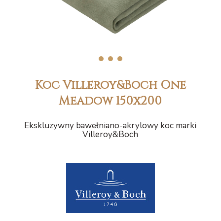
1
2
3
Koc Villeroy&Boch One
Meadow 150x200
Ekskluzywny bawełniano-akrylowy koc marki
Villeroy&Boch