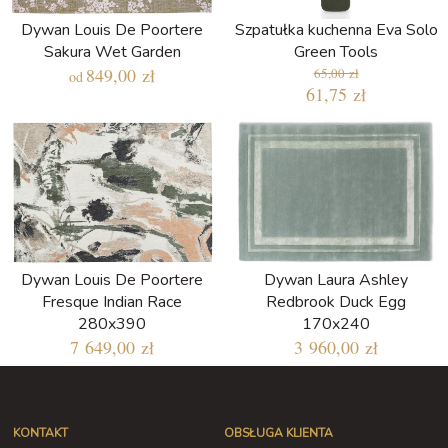
Dywan Louis De Poortere
Szpatułka kuchenna Eva Solo
Sakura Wet Garden
Green Tools
849,00 zł
65,00 zł
od
61,75 zł
Dywan Louis De Poortere
Dywan Laura Ashley
Fresque Indian Race
Redbrook Duck Egg
280x390
170x240
7 649,00 zł
3 960,00 zł
KONTAKT
OBSŁUGA KLIENTA