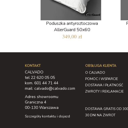
Poduszka antyroztoczowa
AllerGuard 50x60
349,00 zł
KONTAKT
OBSŁUGA KLIENTA
CALVADO
O CALVADO
tel 22 620 05 05
POMOC I WSPARCIE
kom. 601 44 71 44
DOSTAWA I PŁATNOŚĆ
mail: calvado@calvado.com
ZWROTY I REKLAMACJE
Adres showroomu
Graniczna 4
00-130 Warszawa
DOSTAWA GRATIS OD 300
30 DNI NA ZWROT
Szczegóły kontaktu i dojazd