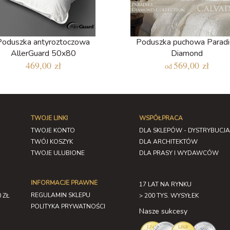
Poduszka antyroztoczowa
Poduszka puchowa Paradi
AllerGuard 50x80
Diamond
469,00 zł
569,00 zł
od
TWOJE LINKI
WSPÓŁPRACA
TWOJE KONTO
DLA SKLEPÓW - DYSTRYBUCJA
TWÓJ KOSZYK
DLA ARCHITEKTÓW
TWOJE ULUBIONE
DLA PRASY I WYDAWCÓW
INFORMACJE PRAWNE
17 LAT NA RYNKU
REGULAMIN SKLEPU
 ZŁ
> 200 TYS. WYSYŁEK
POLITYKA PRYWATNOŚCI
Nasze sukcesy