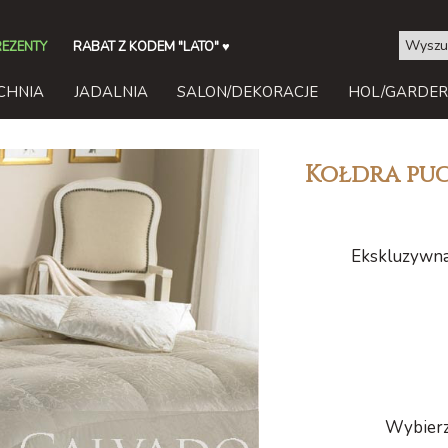
REZENTY
RABAT Z KODEM "LATO"
♥
CHNIA
JADALNIA
SALON/DEKORACJE
HOL/GARDE
Kołdra pu
Ekskluzywna
Wybierz 