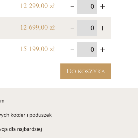
-
+
12 299,00 zł
-
+
12 699,00 zł
-
+
15 199,00 zł
Do koszyka
ym
wych kołder i poduszek
ja dla najbardziej
.