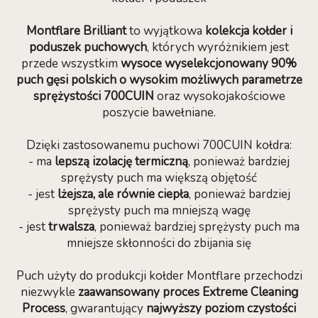
Montflare Brilliant
to wyjątkowa
kolekcja kołder i
poduszek puchowych
, których wyróżnikiem jest
przede wszystkim
wysoce wyselekcjonowany 90%
puch gęsi polskich o wysokim możliwych parametrze
sprężystości 700CUIN
oraz wysokojakościowe
poszycie bawełniane.
Dzięki zastosowanemu puchowi 700CUIN kołdra:
- ma
lepszą izolację termiczną
, ponieważ bardziej
sprężysty puch ma większą objętość
- jest
lżejsza, ale równie ciepła
, ponieważ bardziej
sprężysty puch ma mniejszą wagę
- jest
trwalsza
, ponieważ bardziej sprężysty puch ma
mniejsze skłonności do zbijania się
Puch użyty do produkcji kołder Montflare przechodzi
niezwykle
zaawansowany proces Extreme Cleaning
Process
, gwarantujący
najwyższy poziom czystości