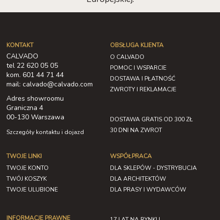
KONTAKT
OBSŁUGA KLIENTA
CALVADO
O CALVADO
tel 22 620 05 05
POMOC I WSPARCIE
kom. 601 44 71 44
DOSTAWA I PŁATNOŚĆ
mail: calvado@calvado.com
ZWROTY I REKLAMACJE
Adres showroomu
Graniczna 4
00-130 Warszawa
DOSTAWA GRATIS OD 300 ZŁ
30 DNI NA ZWROT
Szczegóły kontaktu i dojazd
TWOJE LINKI
WSPÓŁPRACA
TWOJE KONTO
DLA SKLEPÓW - DYSTRYBUCJA
TWÓJ KOSZYK
DLA ARCHITEKTÓW
TWOJE ULUBIONE
DLA PRASY I WYDAWCÓW
INFORMACJE PRAWNE
17 LAT NA RYNKU