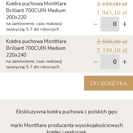
2 159,00 zł
Kołdra puchowa Montflare
Brilliant 700CUIN Medium
1 943,10 zł
200x220
-
+
na zamówienie, czas realizacji
zazwyczaj 5-7 dni roboczych
2 599,00 zł
Kołdra puchowa Montflare
Brilliant 700CUIN Medium
2 339,10 zł
220x240
-
+
na zamówienie, czas realizacji
zazwyczaj 5-7 dni roboczych
Do koszyka
Ekskluzywna kołdra puchowa z polskich gęsi
marki Montflare producenta wysokojakościowych
kołder i poduszek