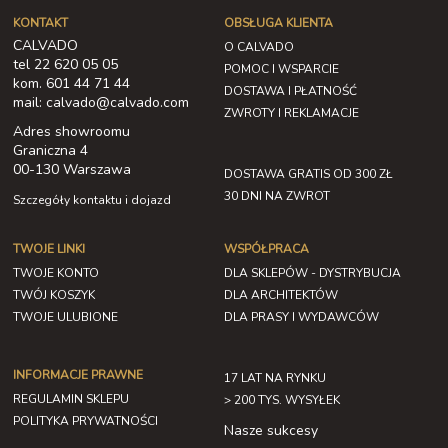
KONTAKT
OBSŁUGA KLIENTA
CALVADO
O CALVADO
tel 22 620 05 05
POMOC I WSPARCIE
kom. 601 44 71 44
DOSTAWA I PŁATNOŚĆ
mail: calvado@calvado.com
ZWROTY I REKLAMACJE
Adres showroomu
Graniczna 4
00-130 Warszawa
DOSTAWA GRATIS OD 300 ZŁ
30 DNI NA ZWROT
Szczegóły kontaktu i dojazd
TWOJE LINKI
WSPÓŁPRACA
TWOJE KONTO
DLA SKLEPÓW - DYSTRYBUCJA
TWÓJ KOSZYK
DLA ARCHITEKTÓW
TWOJE ULUBIONE
DLA PRASY I WYDAWCÓW
INFORMACJE PRAWNE
17 LAT NA RYNKU
REGULAMIN SKLEPU
> 200 TYS. WYSYŁEK
POLITYKA PRYWATNOŚCI
Nasze sukcesy