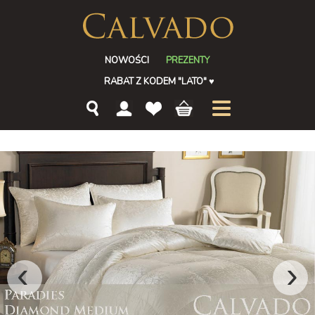
NOWOŚCI
PREZENTY
RABAT Z KODEM "LATO"
♥
‹
›