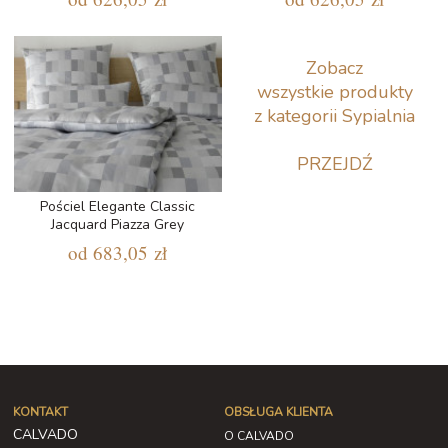
Zobacz
wszystkie produkty
z kategorii Sypialnia
PRZEJDŹ
Pościel Elegante Classic
Jacquard Piazza Grey
od
683,05 zł
KONTAKT
OBSŁUGA KLIENTA
CALVADO
O CALVADO