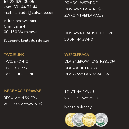
tel 22 620 05 05
POMOC I WSPARCIE
kom. 601 44 71 44
DOSTAWA I PŁATNOŚĆ
mail: calvado@calvado.com
ZWROTY I REKLAMACJE
Adres showroomu
Graniczna 4
00-130 Warszawa
DOSTAWA GRATIS OD 300 ZŁ
30 DNI NA ZWROT
Szczegóły kontaktu i dojazd
TWOJE LINKI
WSPÓŁPRACA
TWOJE KONTO
DLA SKLEPÓW - DYSTRYBUCJA
TWÓJ KOSZYK
DLA ARCHITEKTÓW
TWOJE ULUBIONE
DLA PRASY I WYDAWCÓW
INFORMACJE PRAWNE
17 LAT NA RYNKU
REGULAMIN SKLEPU
> 200 TYS. WYSYŁEK
POLITYKA PRYWATNOŚCI
Nasze sukcesy