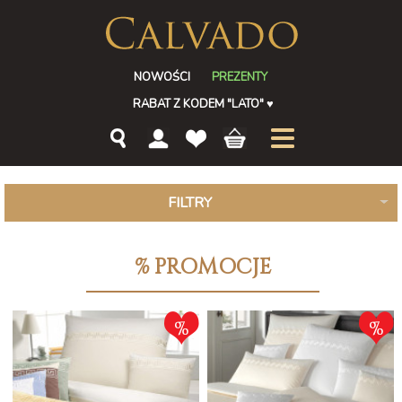
NOWOŚCI
PREZENTY
RABAT Z KODEM "LATO"
♥
FILTRY
% PROMOCJE