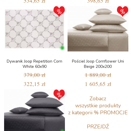
534,65 zł
398,65 zł
Dywanik Joop Repetition Corn
Pościel Joop Cornflower Uni
White 60x90
Beige 200x200
379,00 zł
1 889,00 zł
322,15 zł
1 605,65 zł
Zobacz
wszystkie produkty
z kategorii % PROMOCJE
PRZEJDŹ