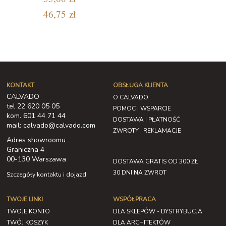
46,75 zł
KONTAKT
OBSŁUGA KLIENTA
CALVADO
O CALVADO
tel 22 620 05 05
POMOC I WSPARCIE
kom. 601 44 71 44
DOSTAWA I PŁATNOŚĆ
mail: calvado@calvado.com
ZWROTY I REKLAMACJE
Adres showroomu
Graniczna 4
00-130 Warszawa
DOSTAWA GRATIS OD 300 ZŁ
30 DNI NA ZWROT
Szczegóły kontaktu i dojazd
TWOJE LINKI
WSPÓŁPRACA
TWOJE KONTO
DLA SKLEPÓW - DYSTRYBUCJA
TWÓJ KOSZYK
DLA ARCHITEKTÓW