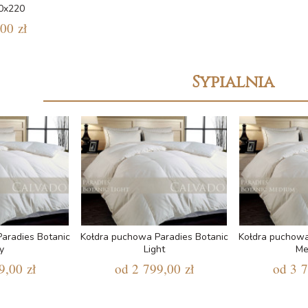
40x220
00 zł
Sypialnia
aradies Botanic
Kołdra puchowa Paradies Botanic
Kołdra puchowa
y
Light
Me
9,00 zł
od
2 799,00 zł
od
3 7