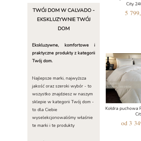
City 2
TWÓJ DOM W CALVADO -
5 799,
EKSKLUZYWNIE TWÓJ
DOM
Ekskluzywne, komfortowe i
praktyczne produkty z kategorii
Twój dom.
Najlepsze marki, najwyższa
jakość oraz szeroki wybór - to
wszystko znajdziesz w naszym
sklepie w kategorii Twój dom -
Kołdra puchowa P
to dla Ciebie
Cit
wyselekcjonowaliśmy właśnie
od
3 34
te marki i te produkty