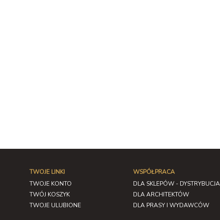
TWOJE LINKI
WSPÓŁPRACA
TWOJE KONTO
DLA SKLEPÓW - DYSTRYBUCJA
TWÓJ KOSZYK
DLA ARCHITEKTÓW
TWOJE ULUBIONE
DLA PRASY I WYDAWCÓW