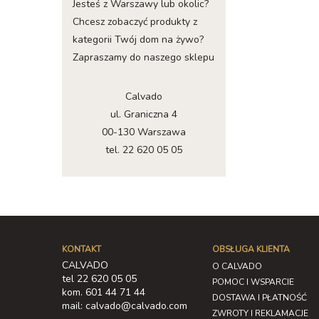
Jesteś z Warszawy lub okolic?
Chcesz zobaczyć produkty z
kategorii Twój dom na żywo?
Zapraszamy do naszego sklepu
Calvado
ul. Graniczna 4
00-130 Warszawa
tel. 22 620 05 05
KONTAKT
OBSŁUGA KLIENTA
CALVADO
O CALVADO
tel 22 620 05 05
POMOC I WSPARCIE
kom. 601 44 71 44
DOSTAWA I PŁATNOŚĆ
mail: calvado@calvado.com
ZWROTY I REKLAMACJE