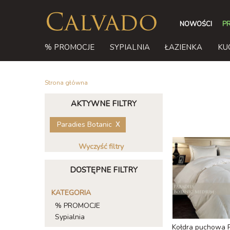
NOWOŚCI
P
% PROMOCJE
SYPIALNIA
ŁAZIENKA
KU
Strona główna
AKTYWNE FILTRY
Paradies Botanic
Wyczyść filtry
DOSTĘPNE FILTRY
KATEGORIA
% PROMOCJE
Sypialnia
Kołdra puchowa P