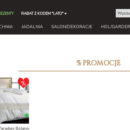
REZENTY
RABAT Z KODEM "LATO"
♥
CHNIA
JADALNIA
SALON/DEKORACJE
HOL/GARDE
% PROMOCJE
aradies Botanic