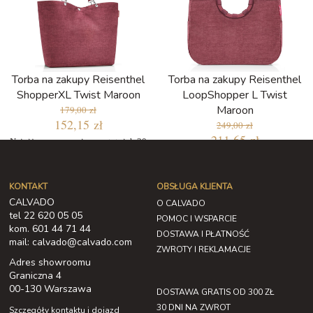
Torba na zakupy Reisenthel
Torba na zakupy Reisenthel
ShopperXL Twist Maroon
LoopShopper L Twist
Maroon
179,00 zł
152,15 zł
249,00 zł
211,65 zł
Najniższa cena w ciągu ostatnich 30
dni: 143,20 zł
Najniższa cena w ciągu ostatnich 30
dni: 199,20 zł
KONTAKT
OBSŁUGA KLIENTA
CALVADO
O CALVADO
tel 22 620 05 05
POMOC I WSPARCIE
kom. 601 44 71 44
DOSTAWA I PŁATNOŚĆ
mail: calvado@calvado.com
ZWROTY I REKLAMACJE
Adres showroomu
Graniczna 4
00-130 Warszawa
DOSTAWA GRATIS OD 300 ZŁ
30 DNI NA ZWROT
Szczegóły kontaktu i dojazd