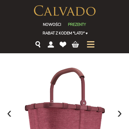
NOWOŚCI
PREZENTY
RABAT Z KODEM "LATO"
♥
‹
›