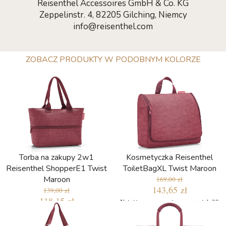
Reisenthel Accessoires GmbH & Co. KG
Zeppelinstr. 4, 82205 Gilching, Niemcy
info@reisenthel.com
ZOBACZ PRODUKTY W PODOBNYM KOLORZE
Torba na zakupy 2w1
Kosmetyczka Reisenthel
Reisenthel ShopperE1 Twist
ToiletBagXL Twist Maroon
Maroon
169,00 zł
143,65 zł
139,00 zł
118,15 zł
Najniższa cena w ciągu ostatnich 30
dni: 135,20 zł
Najniższa cena w ciągu ostatnich 30
dni: 111,20 zł