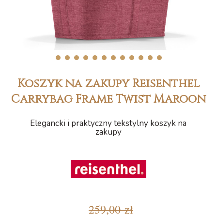
1
2
3
4
5
6
7
8
9
10
11
12
Koszyk na zakupy Reisenthel
Carrybag Frame Twist Maroon
Elegancki i praktyczny tekstylny koszyk na
zakupy
259,00 zł