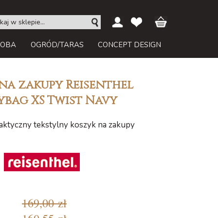
ROBA
OGRÓD/TARAS
CONCEPT DESIGN
na zakupy Reisenthel
ybag XS Twist Navy
raktyczny tekstylny koszyk na zakupy
169,00 zł