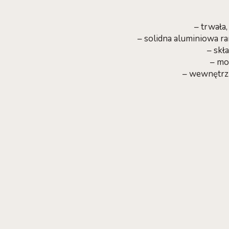
– trwała
– solidna aluminiowa ra
– skł
– mo
– wewnętrzn