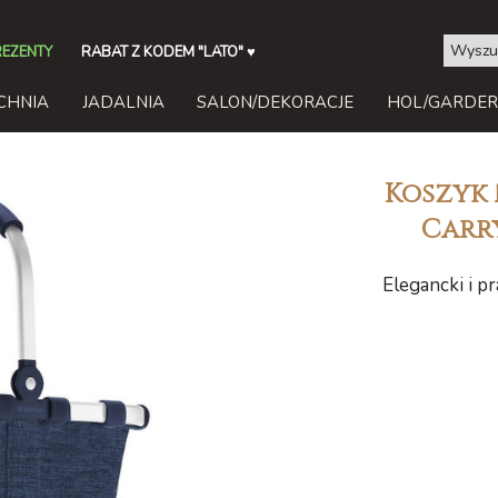
REZENTY
RABAT Z KODEM "LATO"
♥
CHNIA
JADALNIA
SALON/DEKORACJE
HOL/GARDE
Koszyk 
Carr
Elegancki i p