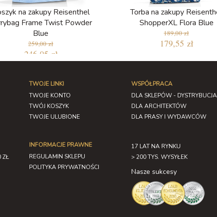
szyk na zakupy Reisenthel
Torba na zakupy Reisenth
rrybag Frame Twist Powder
ShopperXL Flora Blue
Blue
189,00 zł
179,55 zł
259,00 zł
246,05 zł
TWOJE LINKI
WSPÓŁPRACA
TWOJE KONTO
DLA SKLEPÓW - DYSTRYBUCJA
TWÓJ KOSZYK
DLA ARCHITEKTÓW
TWOJE ULUBIONE
DLA PRASY I WYDAWCÓW
INFORMACJE PRAWNE
17 LAT NA RYNKU
REGULAMIN SKLEPU
 ZŁ
> 200 TYS. WYSYŁEK
POLITYKA PRYWATNOŚCI
Nasze sukcesy