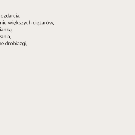
ozdarcia,
enie większych ciężarów,
ianką,
ania,
e drobiazgi,