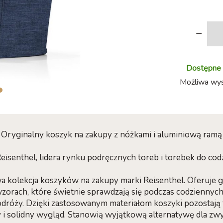
-
Dostępne w
Możliwa wysy
Oryginalny koszyk na zakupy z nóżkami i aluminiową ramą
Reisenthel, lidera rynku podręcznych toreb i torebek do co
wa kolekcja koszyków na zakupy marki Reisenthel. Oferuje
wzorach, które świetnie sprawdzają się podczas codziennyc
podróży. Dzięki zastosowanym materiałom koszyki pozostają 
i solidny wygląd. Stanowią wyjątkową alternatywę dla zwyc