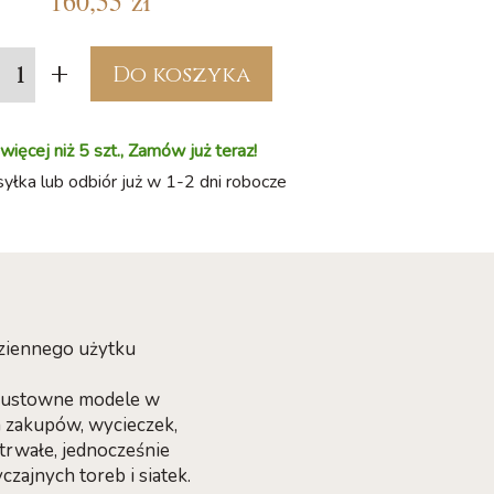
160,55 zł
+
Do koszyka
ięcej niż 5 szt., Zamów już teraz!
łka lub odbiór już w 1-2 dni robocze
dziennego użytku
 gustowne modele w
h zakupów, wycieczek,
trwałe, jednocześnie
zajnych toreb i siatek.