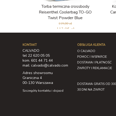
Torba termiczna crossbody
Ko
Reisenthel Coolerbag TO-GO
Ca
Twist Powder Blue
119,00 zł
113,05 zł
KONTAKT
OBSŁUGA KLIENTA
CALVADO
O CALVADO
tel 22 620 05 05
POMOC I WSPARCIE
kom. 601 44 71 44
DOSTAWA I PŁATNOŚĆ
mail: calvado@calvado.com
ZWROTY I REKLAMACJE
Adres showroomu
Graniczna 4
00-130 Warszawa
DOSTAWA GRATIS OD 300
30 DNI NA ZWROT
Szczegóły kontaktu i dojazd