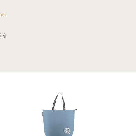
hel
ej: