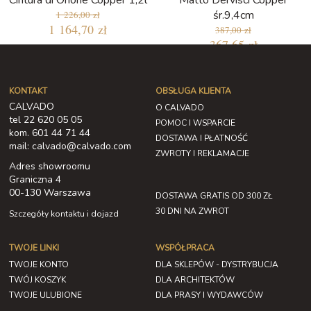
Cintura di Orione Copper 1,2l
Matto Dervisci Copper
śr.9,4cm
1 226,00 zł
1 164,70 zł
387,00 zł
367,65 zł
KONTAKT
OBSŁUGA KLIENTA
CALVADO
O CALVADO
tel 22 620 05 05
POMOC I WSPARCIE
kom. 601 44 71 44
DOSTAWA I PŁATNOŚĆ
mail: calvado@calvado.com
ZWROTY I REKLAMACJE
Adres showroomu
Graniczna 4
00-130 Warszawa
DOSTAWA GRATIS OD 300 ZŁ
30 DNI NA ZWROT
Szczegóły kontaktu i dojazd
TWOJE LINKI
WSPÓŁPRACA
TWOJE KONTO
DLA SKLEPÓW - DYSTRYBUCJA
TWÓJ KOSZYK
DLA ARCHITEKTÓW
TWOJE ULUBIONE
DLA PRASY I WYDAWCÓW