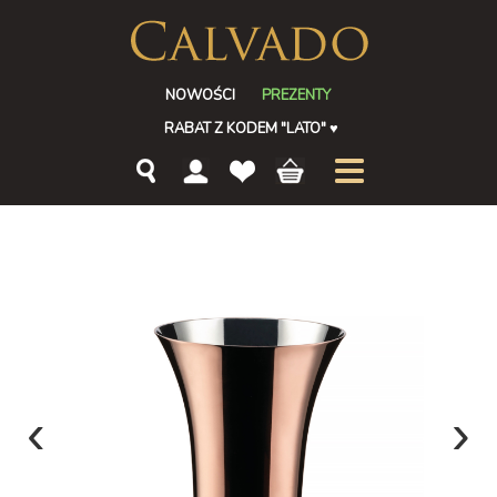
NOWOŚCI
PREZENTY
RABAT Z KODEM "LATO"
♥
‹
›