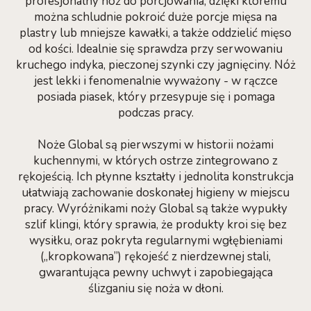
profesjonalny nóż do porcjowania, dzięki któremu
można schludnie pokroić duże porcje mięsa na
plastry lub mniejsze kawałki, a także oddzielić mięso
od kości. Idealnie się sprawdza przy serwowaniu
kruchego indyka, pieczonej szynki czy jagnięciny. Nóż
jest lekki i fenomenalnie wyważony - w rączce
posiada piasek, który przesypuje się i pomaga
podczas pracy.
Noże Global są pierwszymi w historii nożami
kuchennymi, w których ostrze zintegrowano z
rękojeścią. Ich płynne kształty i jednolita konstrukcja
ułatwiają zachowanie doskonałej higieny w miejscu
pracy. Wyróżnikami noży Global są także wypukły
szlif klingi, który sprawia, że produkty kroi się bez
wysiłku, oraz pokryta regularnymi wgłębieniami
(„kropkowana”) rękojeść z nierdzewnej stali,
gwarantująca pewny uchwyt i zapobiegająca
ślizganiu się noża w dłoni.