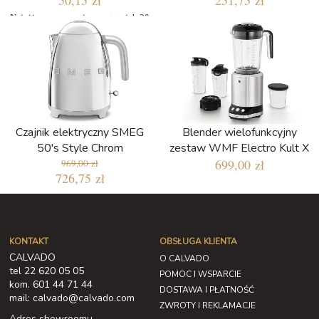
50,15 zł
251,75 zł
Najniższa cena w ciągu ostatnich 30
dni: 50,15 zł
Czajnik elektryczny SMEG
Blender wielofunkcyjny
50's Style Chrom
zestaw WMF Electro Kult X
699,00 zł
969,00 zł
726,75 zł
KONTAKT
OBSŁUGA KLIENTA
CALVADO
O CALVADO
tel 22 620 05 05
POMOC I WSPARCIE
kom. 601 44 71 44
DOSTAWA I PŁATNOŚĆ
mail: calvado@calvado.com
ZWROTY I REKLAMACJE
Adres showroomu