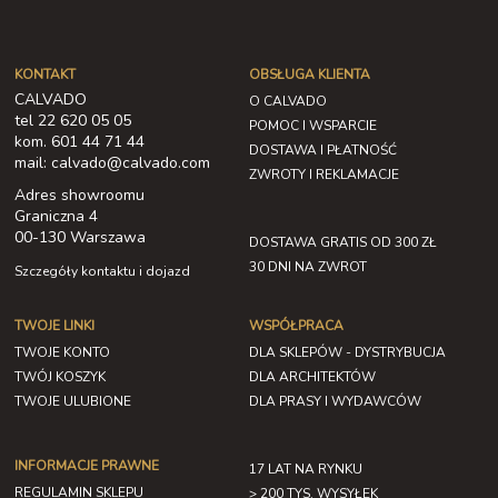
836,07 zł
KONTAKT
OBSŁUGA KLIENTA
CALVADO
O CALVADO
tel 22 620 05 05
POMOC I WSPARCIE
kom. 601 44 71 44
DOSTAWA I PŁATNOŚĆ
mail: calvado@calvado.com
ZWROTY I REKLAMACJE
Adres showroomu
Graniczna 4
00-130 Warszawa
DOSTAWA GRATIS OD 300 ZŁ
30 DNI NA ZWROT
Szczegóły kontaktu i dojazd
TWOJE LINKI
WSPÓŁPRACA
TWOJE KONTO
DLA SKLEPÓW - DYSTRYBUCJA
TWÓJ KOSZYK
DLA ARCHITEKTÓW
TWOJE ULUBIONE
DLA PRASY I WYDAWCÓW
INFORMACJE PRAWNE
17 LAT NA RYNKU
REGULAMIN SKLEPU
> 200 TYS. WYSYŁEK