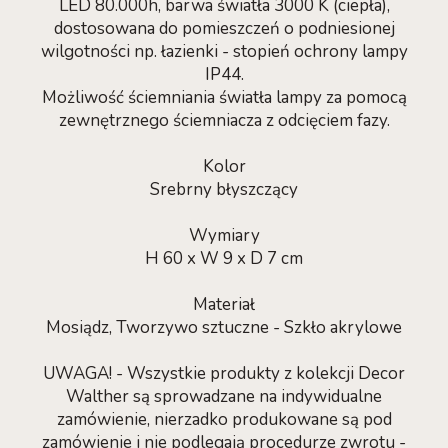
LED 80.000h, barwa światła 3000 K (ciepła),
dostosowana do pomieszczeń o podniesionej
wilgotności np. łazienki - stopień ochrony lampy
IP44.
Możliwość ściemniania światła lampy za pomocą
zewnętrznego ściemniacza z odcięciem fazy.
Kolor
Srebrny błyszczący
Wymiary
H 60 x W 9 x D 7 cm
Materiał
Mosiądz, Tworzywo sztuczne - Szkło akrylowe
UWAGA! - Wszystkie produkty z kolekcji Decor
Walther są sprowadzane na indywidualne
zamówienie, nierzadko produkowane są pod
zamówienie i nie podlegają procedurze zwrotu -