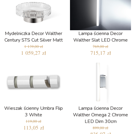
Mydelniczka Decor Walther
Lampa ścienna Decor
Century STS Cut Silver Matt
Walther Slat LED Chrome
1 139,00 zł
769,00 zł
1 059,27 zł
715,17 zł
Wieszak ścienny Umbra Flip
Lampa ścienna Decor
3 White
Walther Omega 2 Chrome
LED Dim 30cm
119,00 zł
113,05 zł
899,00 zł