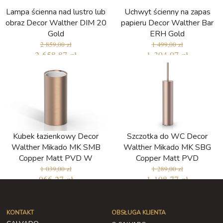
Lampa ścienna nad lustro lub
Uchwyt ścienny na zapas
obraz Decor Walther DIM 20
papieru Decor Walther Bar
Gold
ERH Gold
2 859,00 zł
1 499,00 zł
2 658,87 zł
1 394,07 zł
Kubek łazienkowy Decor
Szczotka do WC Decor
Walther Mikado MK SMB
Walther Mikado MK SBG
Copper Matt PVD W
Copper Matt PVD
1 039,00 zł
1 289,00 zł
966,27 zł
1 198,77 zł
KONTAKT
OBSŁUGA KLIENTA