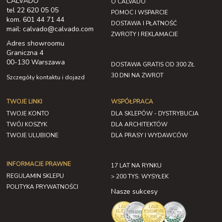
CALVADO
O CALVADO
tel 22 620 05 05
POMOC I WSPARCIE
kom. 601 44 71 44
DOSTAWA I PŁATNOŚĆ
mail: calvado@calvado.com
ZWROTY I REKLAMACJE
Adres showroomu
Graniczna 4
00-130 Warszawa
DOSTAWA GRATIS OD 300 ZŁ
30 DNI NA ZWROT
Szczegóły kontaktu i dojazd
TWOJE LINKI
WSPÓŁPRACA
TWOJE KONTO
DLA SKLEPÓW - DYSTRYBUCJA
TWÓJ KOSZYK
DLA ARCHITEKTÓW
TWOJE ULUBIONE
DLA PRASY I WYDAWCÓW
INFORMACJE PRAWNE
17 LAT NA RYNKU
REGULAMIN SKLEPU
> 200 TYS. WYSYŁEK
POLITYKA PRYWATNOŚCI
Nasze sukcesy