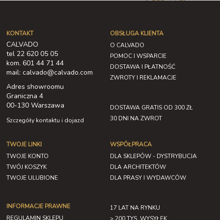
4 658,37 zł
KONTAKT
OBSŁUGA KLIENTA
CALVADO
O CALVADO
tel 22 620 05 05
POMOC I WSPARCIE
kom. 601 44 71 44
DOSTAWA I PŁATNOŚĆ
mail: calvado@calvado.com
ZWROTY I REKLAMACJE
Adres showroomu
Graniczna 4
00-130 Warszawa
DOSTAWA GRATIS OD 300 ZŁ
30 DNI NA ZWROT
Szczegóły kontaktu i dojazd
TWOJE LINKI
WSPÓŁPRACA
TWOJE KONTO
DLA SKLEPÓW - DYSTRYBUCJA
TWÓJ KOSZYK
DLA ARCHITEKTÓW
TWOJE ULUBIONE
DLA PRASY I WYDAWCÓW
INFORMACJE PRAWNE
17 LAT NA RYNKU
REGULAMIN SKLEPU
> 200 TYS. WYSYŁEK