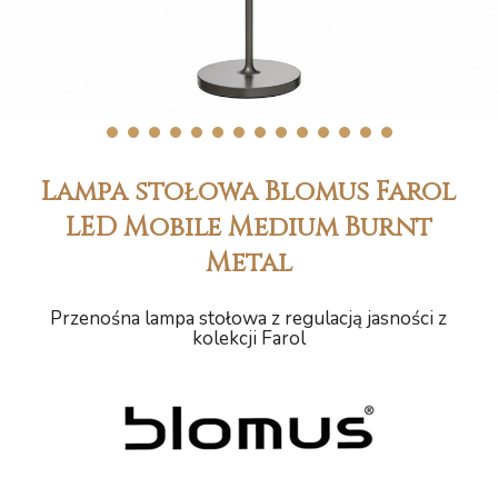
1
2
3
4
5
6
7
8
9
10
11
12
13
14
Lampa stołowa Blomus Farol
LED Mobile Medium Burnt
Metal
Przenośna lampa stołowa z regulacją jasności z
kolekcji Farol