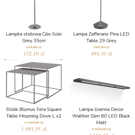
Lampka stołowa Cilio Sole
Lampa Zafferano Pina LED
Grey 35cm
Table 29 Grey
169,00 zł
549,00 zł
152,10 zł
494,10 zł
Najniższa cena w ciągu ostatnich 30
dni: 169,00 zł
Stolik Blomus Fera Square
Lampa ścienna Decor
Table Mourning Dove L x2
Walther Slim 80 LED Black
Matt
1 149,00 zł
1 091,55 zł
5 009,00 zł