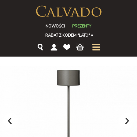
NOWOŚCI
PREZENTY
RABAT Z KODEM "LATO"
♥
‹
›