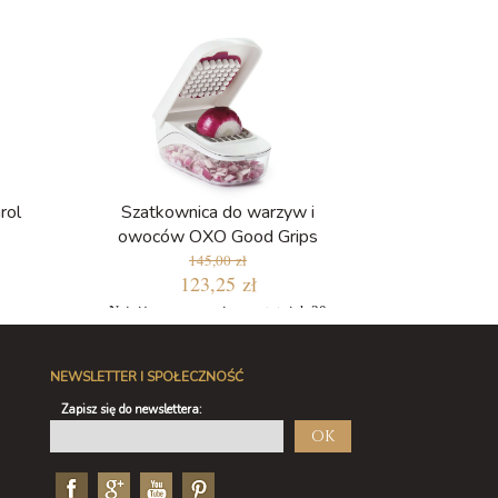
rol
Szatkownica do warzyw i
owoców OXO Good Grips
145,00 zł
123,25 zł
Najniższa cena w ciągu ostatnich 30
dni: 123,25 zł
NEWSLETTER I SPOŁECZNOŚĆ
Zapisz się do newslettera:
OK