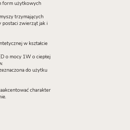
ch form użytkowych
k myszy trzymających
postaci zwierząt jak i
ntetycznej w kształcie
ED o mocy 1W o ciepłej
w.
rzeznaczona do użytku
 zaakcentować charakter
ie.