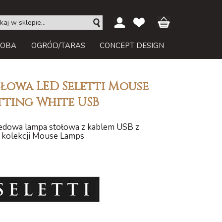
ROBA
OGRÓD/TARAS
CONCEPT DESIGN
łowa LED Seletti Mouse
tting White USB
edowa lampa stołowa z kablem USB z
kolekcji Mouse Lamps