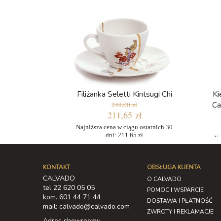
Filiżanka Seletti Kintsugi Chi
Ki
Ca
249,00 zł
211,65 zł
Najniższa cena w ciągu ostatnich 30
dni: 211,65 zł
Na
KONTAKT
OBSŁUGA KLIENTA
CALVADO
O CALVADO
tel 22 620 05 05
POMOC I WSPARCIE
kom. 601 44 71 44
DOSTAWA I PŁATNOŚĆ
mail: calvado@calvado.com
ZWROTY I REKLAMACJE
Adres showroomu