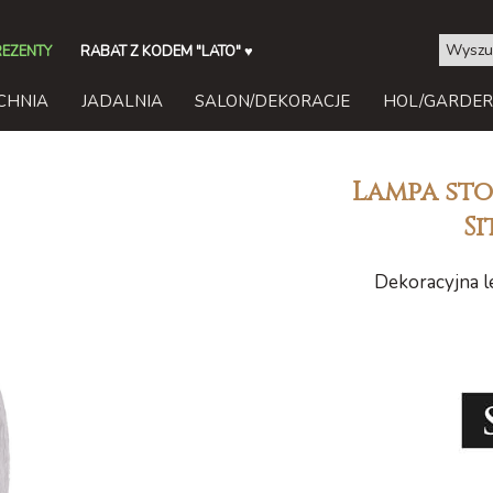
REZENTY
RABAT Z KODEM "LATO"
♥
CHNIA
JADALNIA
SALON/DEKORACJE
HOL/GARDE
Lampa sto
Si
Dekoracyjna l