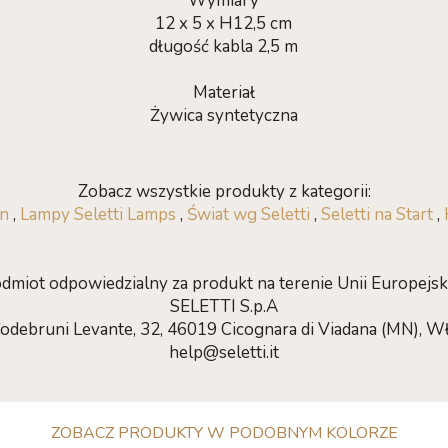
Wymiary
12 x 5 x H12,5 cm
długość kabla 2,5 m
Materiał
Żywica syntetyczna
Zobacz wszystkie produkty z kategorii:
gn
,
Lampy Seletti Lamps
,
Świat wg Seletti
,
Seletti na Start
,
dmiot odpowiedzialny za produkt na terenie Unii Europejski
SELETTI S.p.A
Codebruni Levante, 32, 46019 Cicognara di Viadana (MN), W
help@seletti.it
ZOBACZ PRODUKTY W PODOBNYM KOLORZE