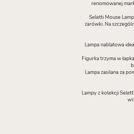
renomowanej marki
Seletti Mouse Lamps
żarówki. Na szczególn
Lampa nablatowa ideal
Figurka trzyma w łapk
b
Lampa zasilana za po
Lampy z kolekcji Selet
wn