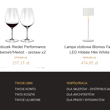
eliszek Riedel Performance
Lampa stołowa Blomus Fa
bernet/Merlot - zestaw x2
LED Mobile Mini White
279,00 zł
499,00 zł
237,15 zł
474,05 zł
jniższa cena w ciągu ostatnich 30
dni: 237,15 zł
TWOJE LINKI
WSPÓŁPRACA
TWOJE KONTO
DLA SKLEPÓW - DYSTRYBUCJA
TWÓJ KOSZYK
DLA ARCHITEKTÓW
TWOJE ULUBIONE
DLA PRASY I WYDAWCÓW