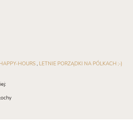
HAPPY-HOURS
,
LETNIE PORZĄDKI NA PÓLKACH ;-)
ej:
łochy