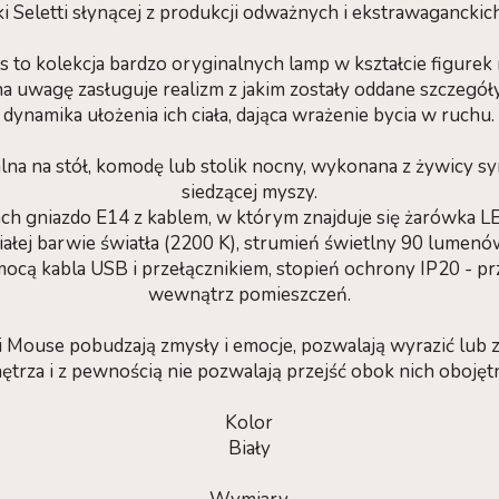
 Seletti słynącej z produkcji odważnych i ekstrawagancki
 to kolekcja bardzo oryginalnych lamp w kształcie figure
a uwagę zasługuje realizm z jakim zostały oddane szczegóły 
dynamika ułożenia ich ciała, dająca wrażenie bycia w ruchu.
na na stół, komodę lub stolik nocny, wykonana z żywicy sy
siedzącej myszy.
ach gniazdo E14 z kablem, w którym znajduje się żarówka L
iałej barwie światła (2200 K), strumień świetlny 90 lumenó
mocą kabla USB i przełącznikiem, stopień ochrony IP20 - p
wewnątrz pomieszczeń.
ti Mouse pobudzają zmysły i emocje, pozwalają wyrazić lub
ętrza i z pewnością nie pozwalają przejść obok nich obojętn
Kolor
Biały