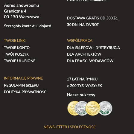
ZWROTY I REKLAMACJE
Adres showroomu
Graniczna 4
00-130 Warszawa
DOSTAWA GRATIS OD 300 ZŁ
30 DNI NA ZWROT
Szczegóły kontaktu i dojazd
TWOJE LINKI
WSPÓŁPRACA
TWOJE KONTO
DLA SKLEPÓW - DYSTRYBUCJA
TWÓJ KOSZYK
DLA ARCHITEKTÓW
TWOJE ULUBIONE
DLA PRASY I WYDAWCÓW
INFORMACJE PRAWNE
17 LAT NA RYNKU
REGULAMIN SKLEPU
> 200 TYS. WYSYŁEK
POLITYKA PRYWATNOŚCI
Nasze sukcesy
NEWSLETTER I SPOŁECZNOŚĆ