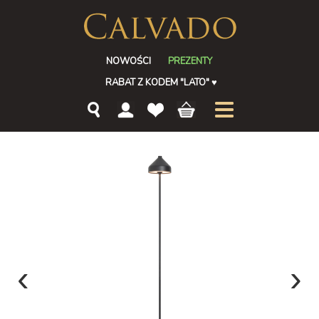
NOWOŚCI
PREZENTY
RABAT Z KODEM "LATO"
♥
‹
›