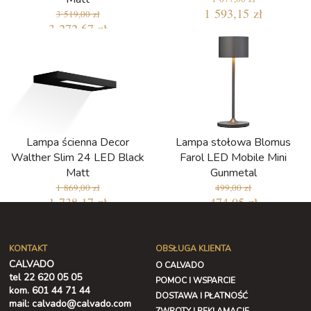
1 593,15 zł
3 519,00 zł
3 272,67 zł
Lampa ścienna Decor
Lampa stołowa Blomus
Walther Slim 24 LED Black
Farol LED Mobile Mini
Matt
Gunmetal
1 869,00 zł
499,00 zł
1 738,17 zł
474,05 zł
KONTAKT
OBSŁUGA KLIENTA
CALVADO
O CALVADO
tel 22 620 05 05
POMOC I WSPARCIE
kom. 601 44 71 44
DOSTAWA I PŁATNOŚĆ
mail: calvado@calvado.com