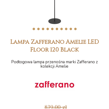
1
2
3
4
5
6
7
8
9
10
Lampa Zafferano Amelie LED
Floor 120 Black
Podłogowa lampa przenośna marki Zafferano z
kolekcji Amelie
839,00 zł