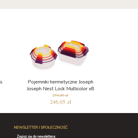
s
Pojemniki hermetyczne Joseph
Joseph Nest Lock Multicolor x8
259,00 zł
246,05 zł
NEWSLETTER I SPOŁECZNOŚĆ
Zapisz się do newslettera: