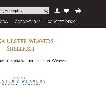
ROBA
OGRÓD/TARAS
CONCEPT DESIGN
ka Ulster Weavers
Shellfish
henna łapka kuchenna Ulster Weavers