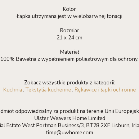
Kolor
Łapka utrzymana jest w wielobarwnej tonacji
Rozmiar
21 x 24 cm
Materiał
100% Bawełna z wypełnieniem poliestrowym dla ochrony.
Zobacz wszystkie produkty z kategorii:
Kuchnia
,
Tekstylia kuchenne
,
Rękawice i łapki ochronne
dmiot odpowiedzialny za produkt na terenie Unii Europejski
Ulster Weavers Home Limited
rial Estate West Portman Business/3, BT28 2XF Lisburn, Irl
timp@uwhome.com