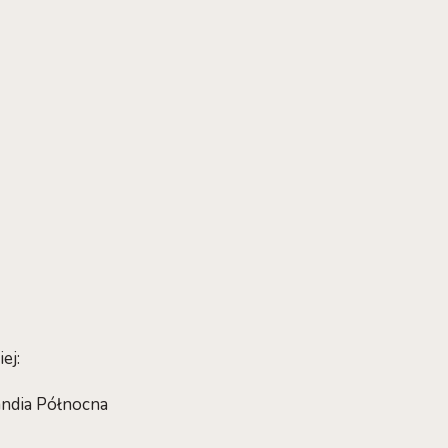
ej:
andia Północna