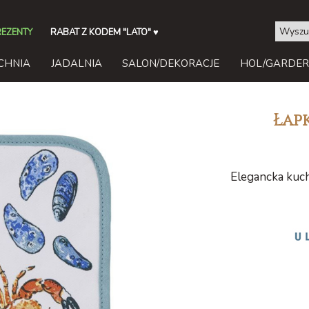
REZENTY
RABAT Z KODEM "LATO"
♥
CHNIA
JADALNIA
SALON/DEKORACJE
HOL/GARDE
Łap
Elegancka kuc