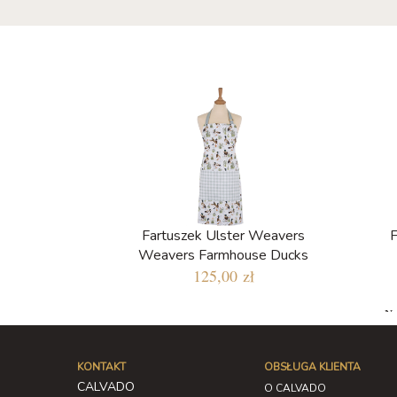
Fartuszek Ulster Weavers
F
Weavers Farmhouse Ducks
125,00 zł
Na
KONTAKT
OBSŁUGA KLIENTA
CALVADO
O CALVADO