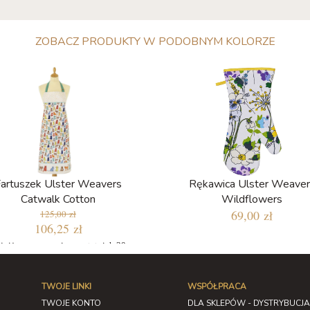
ZOBACZ PRODUKTY W PODOBNYM KOLORZE
artuszek Ulster Weavers
Rękawica Ulster Weaver
Catwalk Cotton
Wildflowers
69,00 zł
125,00 zł
106,25 zł
jniższa cena w ciągu ostatnich 30
dni: 106,25 zł
TWOJE LINKI
WSPÓŁPRACA
TWOJE KONTO
DLA SKLEPÓW - DYSTRYBUCJA