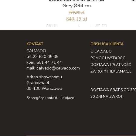
Grey Ø94 cm
999,00 zł
849,15 zł
Najniższa cena w ciągu ostatnich 30
dni: 849,15 zł
KONTAKT
OBSŁUGA KLIENTA
CALVADO
O CALVADO
tel 22 620 05 05
POMOC I WSPARCIE
kom. 601 44 71 44
DOSTAWA I PŁATNOŚĆ
mail: calvado@calvado.com
ZWROTY I REKLAMACJE
Adres showroomu
Graniczna 4
00-130 Warszawa
DOSTAWA GRATIS OD 300
30 DNI NA ZWROT
Szczegóły kontaktu i dojazd