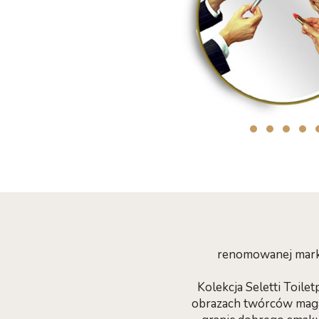
renomowanej marki
Kolekcja Seletti Toile
obrazach twórców magaz