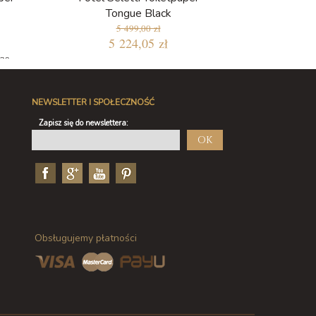
Tongue Black
5 499,00 zł
5 224,05 zł
 30
NEWSLETTER I SPOŁECZNOŚĆ
Zapisz się do newslettera:
OK
Obsługujemy płatności