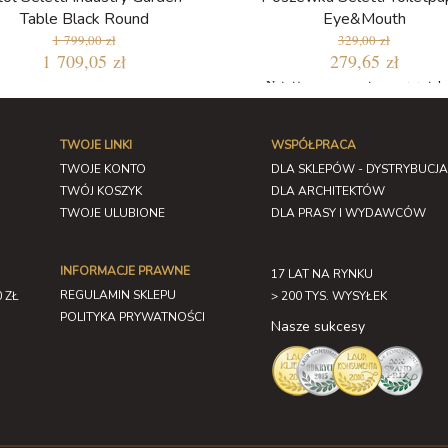
Table Black Round
Eye&Mouth
1 799,00 zł
329,00 zł
1 709,05 zł
279,65 zł
Najniższa cena w ciągu ostatnich
dni: 279,65 zł
TWOJE LINKI
WSPÓŁPRACA
TWOJE KONTO
DLA SKLEPÓW - DYSTRYBUCJA
TWÓJ KOSZYK
DLA ARCHITEKTÓW
TWOJE ULUBIONE
DLA PRASY I WYDAWCÓW
INFORMACJE PRAWNE
17 LAT NA RYNKU
REGULAMIN SKLEPU
 ZŁ
> 200 TYS. WYSYŁEK
POLITYKA PRYWATNOŚCI
Nasze sukcesy