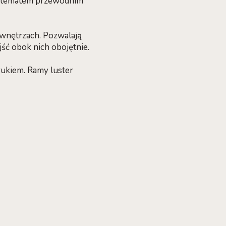
ym tematem przewodnim
wnętrzach. Pozwalają
ść obok nich obojętnie.
drukiem. Ramy luster