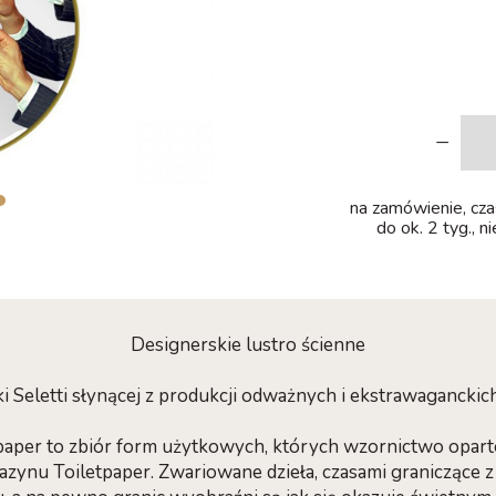
-
na zamówienie, czas
do ok. 2 tyg., n
Designerskie lustro ścienne
 Seletti słynącej z produkcji odważnych i ekstrawagancki
tpaper to zbiór form użytkowych, których wzornictwo opart
ynu Toiletpaper. Zwariowane dzieła, czasami graniczące z