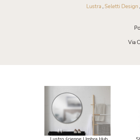
Lustra
,
Seletti Design
Po
Via 
Lustro ścienne Umbra Hub
S