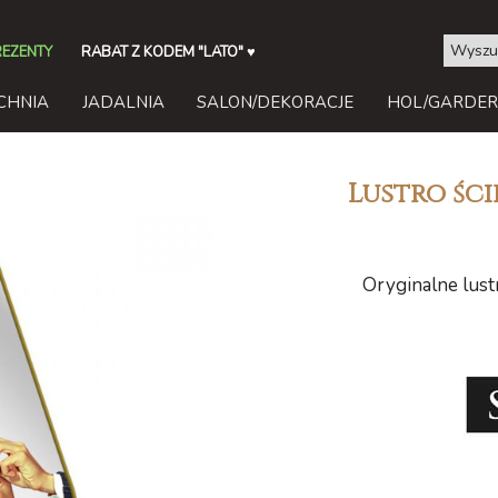
REZENTY
RABAT Z KODEM "LATO"
♥
CHNIA
JADALNIA
SALON/DEKORACJE
HOL/GARDE
Lustro ści
Oryginalne lustr