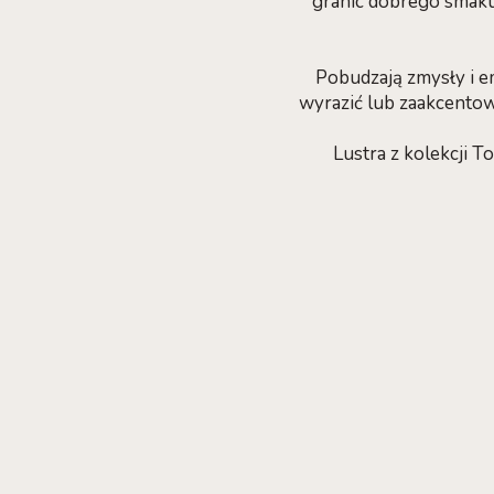
granic dobrego smaku
Pobudzają zmysły i 
wyrazić lub zaakcentow
Lustra z kolekcji T