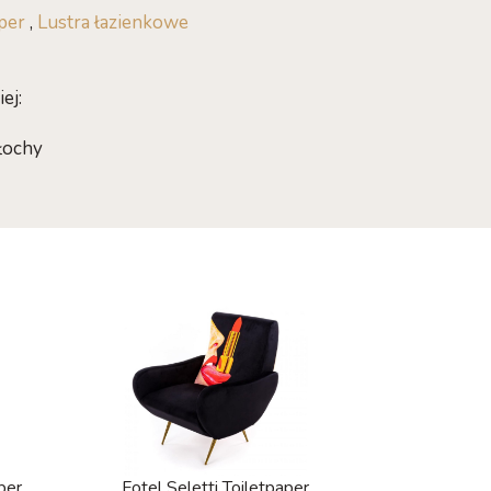
aper
,
Lustra łazienkowe
ej:
łochy
per
Fotel Seletti Toiletpaper