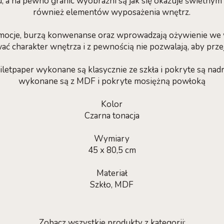
, a na pewno granic wyobraźni są jak się okazuje świetn
również elementów wyposażenia wnętrz.
emocje, burzą konwenanse oraz wprowadzają ożywienie we 
ać charakter wnętrza i z pewnością nie pozwalają, aby przej
oiletpaper wykonane są klasycznie ze szkła i pokryte są na
wykonane są z MDF i pokryte mosiężną powłoką
Kolor
Czarna tonacja
Wymiary
45 x 80,5 cm
Materiał
Szkło, MDF
Zobacz wszystkie produkty z kategorii: