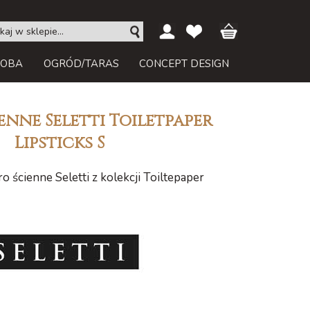
ROBA
OGRÓD/TARAS
CONCEPT DESIGN
enne Seletti Toiletpaper
Lipsticks S
o ścienne Seletti z kolekcji Toiltepaper