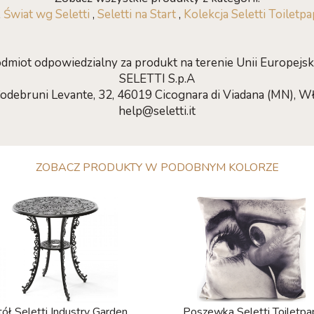
,
Świat wg Seletti
,
Seletti na Start
,
Kolekcja Seletti Toiletp
dmiot odpowiedzialny za produkt na terenie Unii Europejski
SELETTI S.p.A
Codebruni Levante, 32, 46019 Cicognara di Viadana (MN), W
help@seletti.it
ZOBACZ PRODUKTY W PODOBNYM KOLORZE
tół Seletti Industry Garden
Poszewka Seletti Toiletpa